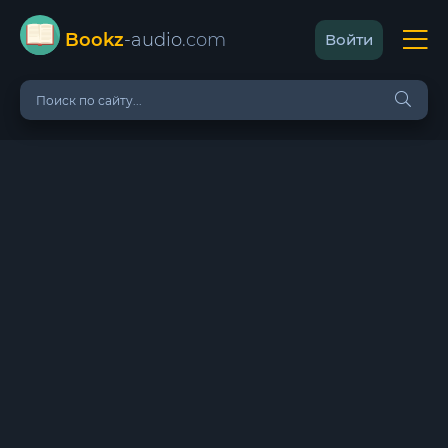
Bookz
-audio
.com
Войти