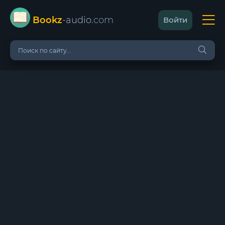
Bookz
-audio
.com
Войти