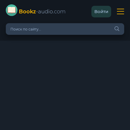
Bookz
-audio
.com
Войти