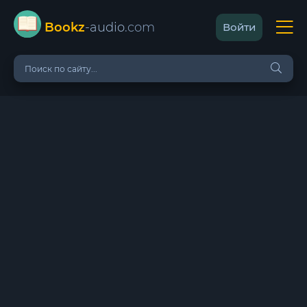
Bookz
-audio
.com
Войти