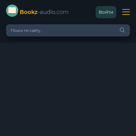
Bookz
-audio
.com
Войти