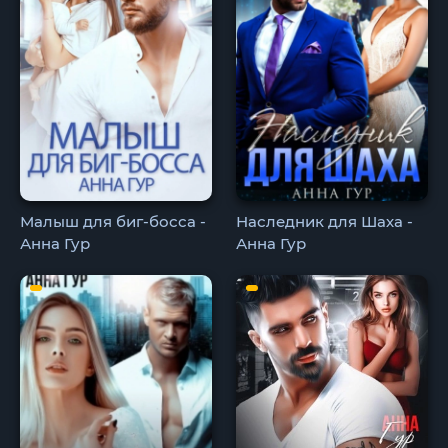
Малыш для биг-босса -
Наследник для Шаха -
Анна Гур
Анна Гур