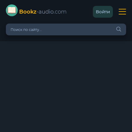
Bookz
-audio
.com
Войти