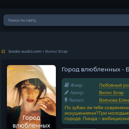
bookz-audio.com
» Вилкс Блэр
Город влюбленных - 
Жанр:
Любовный ро
Автор:
Вилкс Блэр
Читает:
Войнова Елен
По зубам ли тебе современн
искушениями?Три молодые 
городе. Линда – амбициозная