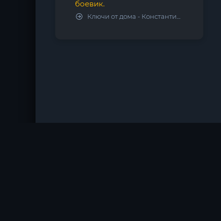
боевик.
Ключи от дома - Константин Калбазов