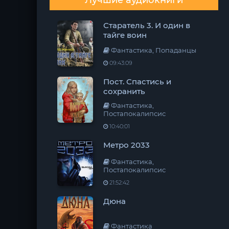
Лучшие аудиокниги
Старатель 3. И один в
тайге воин
Фантастика, Попаданцы
09:43:09
Пост. Спастись и
сохранить
Фантастика,
Постапокалипсис
10:40:01
Метро 2033
Фантастика,
Постапокалипсис
21:52:42
Дюна
Фантастика