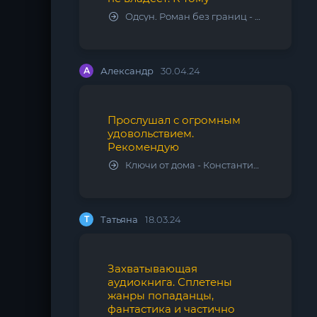
Одсун. Роман без границ - Алексей Варламов
А
Александр
30.04.24
Прослушал с огромным
удовольствием.
Рекомендую
Ключи от дома - Константин Калбазов
Т
Татьяна
18.03.24
Захватывающая
аудиокнига. Сплетены
жанры попаданцы,
фантастика и частично