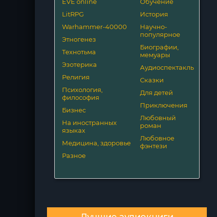
EVE online
Обучение
LitRPG
История
Warhammer-40000
Научно-
популярное
Этногенез
Биографии,
Технотьма
мемуары
Эзотерика
Аудиоспектакль
Религия
Сказки
Психология,
Для детей
философия
Приключения
Бизнес
Любовный
На иностранных
роман
языках
Любовное
Медицина, здоровье
фэнтези
Разное