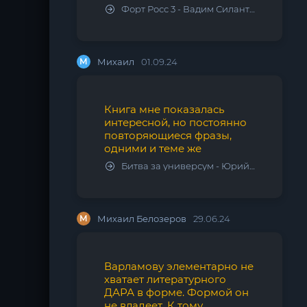
Форт Росс 3 - Вадим Силантьев
М
Михаил
01.09.24
Книга мне показалась
интересной, но постоянно
повторяющиеся фразы,
одними и теме же
Битва за универсум - Юрий Тарарев, Александр Тарарев
М
Михаил Белозеров
29.06.24
Варламову элементарно не
хватает литературного
ДАРА в форме. Формой он
не владеет. К тому