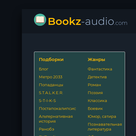
Bookz
-audio
.com
Подборки
Жанры
Блог
Фантастика
Метро 2033
Детектив
Попаданцы
Роман
S.T.A.L.K.E.R.
Поэзия
S-T-I-K-S
Классика
Постапокалипсис
Боевик
Альтернативная
Юмор, сатира
история
Познавательная
Ранобэ
литература