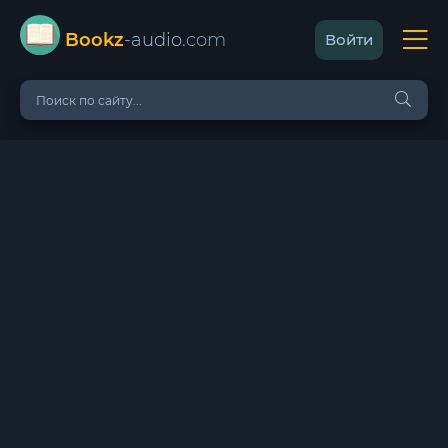
Bookz
-audio
.com
Войти