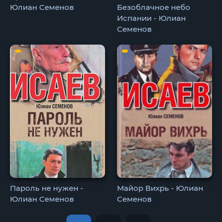
Юлиан Семенов
Безоблачное небо
Испании - Юлиан
Семенов
Пароль не нужен -
Майор Вихрь - Юлиан
Юлиан Семенов
Семенов