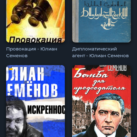
Провокация - Юлиан
Дипломатический
Семенов
агент - Юлиан Семенов