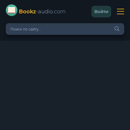
Bookz
-audio
.com
Войти