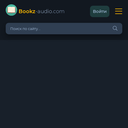
Bookz
-audio
.com
Войти