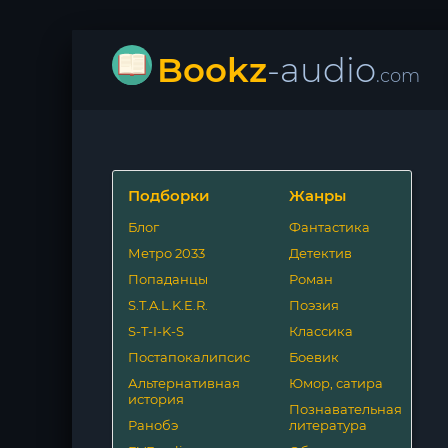
Bookz
-audio
.com
Подборки
Жанры
Блог
Фантастика
Метро 2033
Детектив
Попаданцы
Роман
S.T.A.L.K.E.R.
Поэзия
S-T-I-K-S
Классика
Постапокалипсис
Боевик
Альтернативная
Юмор, сатира
история
Познавательная
Ранобэ
литература