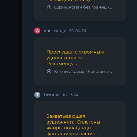
Одсун. Роман без границ - Алексей Варламов
А
Александр
30.04.24
Прослушал с огромным
удовольствием.
Рекомендую
Ключи от дома - Константин Калбазов
Т
Татьяна
18.03.24
Захватывающая
аудиокнига. Сплетены
жанры попаданцы,
фантастика и частично