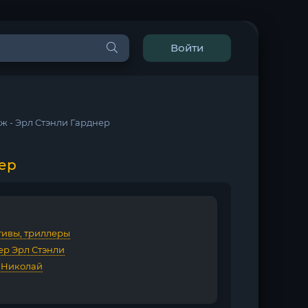
Войти
аж - Эрл Стэнли Гарднер
нер
тивы, триллеры
ер Эрл Стэнли
 Николай