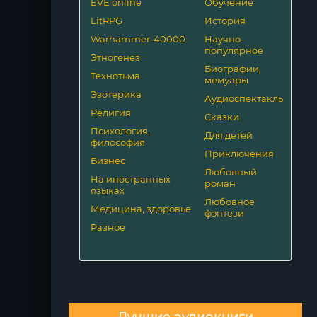
EVE online
Обучение
LitRPG
История
Warhammer-40000
Научно-
популярное
Этногенез
Биографии,
Технотьма
мемуары
Эзотерика
Аудиоспектакль
Религия
Сказки
Психология,
Для детей
философия
Приключения
Бизнес
Любовный
На иностранных
роман
языках
Любовное
Медицина, здоровье
фэнтези
Разное