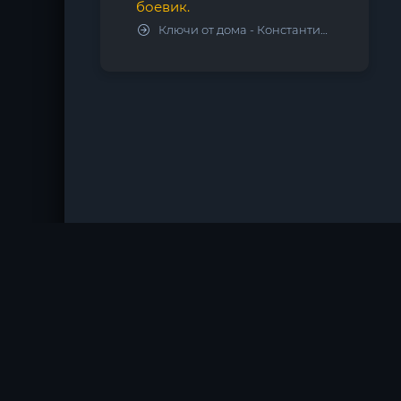
боевик.
Ключи от дома - Константин Калбазов