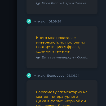
Форт Росс 3 - Вадим Силантьев
М
Михаил
01.09.24
Книга мне показалась
интересной, но постоянно
повторяющиеся фразы,
одними и теме же
Битва за универсум - Юрий Тарарев, Александр Тарарев
М
Михаил Белозеров
29.06.24
Варламову элементарно не
хватает литературного
ДАРА в форме. Формой он
не владеет. К тому