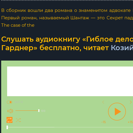
В сборник вошли два романа о знаменитом адвокате
Первый роман, называемый Шантаж — это Секрет пад
The case of the
Слушать аудиокнигу «Гиблое дело
Гарднер» бесплатно, читает
Кози
AUTO
100
-15
+15