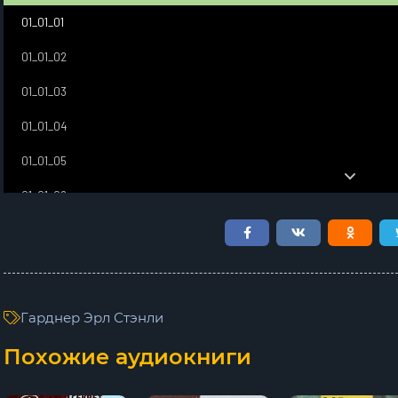
01_01_01
01_01_02
01_01_03
01_01_04
01_01_05
01_01_06
01_01_07
01_01_08
01_01_09
Гарднер Эрл Стэнли
01_01_10
Похожие аудиокниги
01_01_11