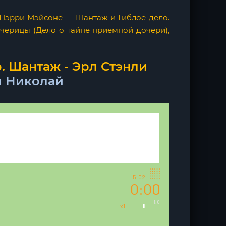
 Пэрри Мэйсоне — Шантаж и Гиблое дело.
черицы (Дело о тайне приемной дочери),
. Шантаж - Эрл Стэнли
й Николай
5:02
0:00
1.0
x1