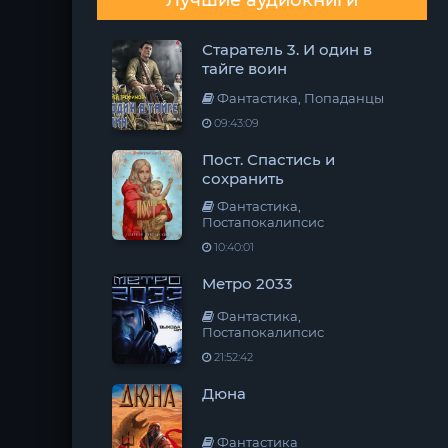
Лучшие аудиокниги
Старатель 3. И один в
тайге воин
Фантастика, Попаданцы
09:43:09
Пост. Спастись и
сохранить
Фантастика,
Постапокалипсис
10:40:01
Метро 2033
Фантастика,
Постапокалипсис
21:52:42
Дюна
Фантастика