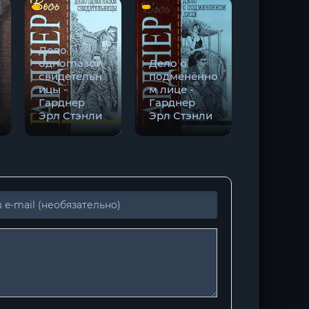
Дело
одноглазой
Дело о
Дело о
свидетельн
подменённо
мрачной
ицы -
м лице -
девушке 
Гарднер
Гарднер
Гарднер
Эрл Стэнли
Эрл Стэнли
Эрл Стэ