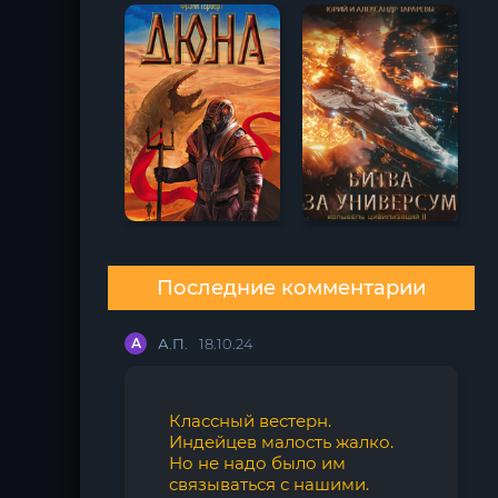
Последние комментарии
А
А.П.
18.10.24
Классный вестерн.
Индейцев малость жалко.
Но не надо было им
связываться с нашими.