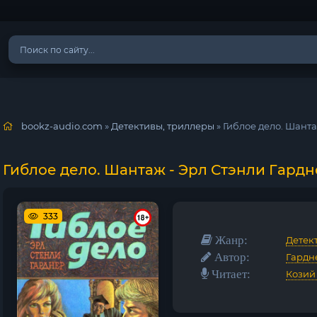
bookz-audio.com
»
Детективы, триллеры
» Гиблое дело. Шант
Гиблое дело. Шантаж - Эрл Стэнли Гард
333
Жанр:
Детек
Автор:
Гардн
Читает:
Козий