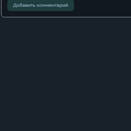
Добавить комментарий
01_02_12
01_03_01
01_03_02
01_03_03
01_03_04
01_03_05
01_03_06
01_03_07
01_03_08
01_03_09
01_03_10