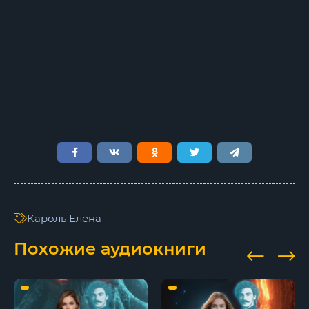
9
10
11
12
13
14
15
16
Кароль Елена
17
Похожие аудиокниги
18
19