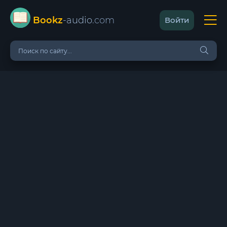
Bookz
-audio
.com
Войти