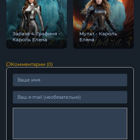
20
21
22
Зараза 4. Графиня -
Мульт - Кароль
23
Кароль Елена
Елена
24
25
Комментарии (0)
26
27
28