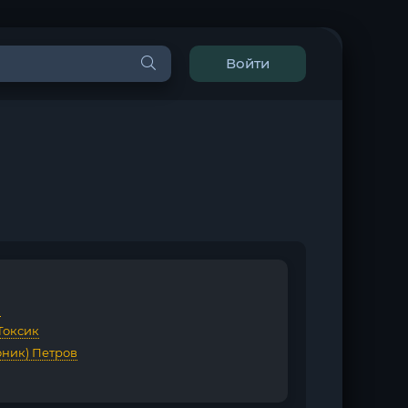
Войти
G
Токсик
оник) Петров