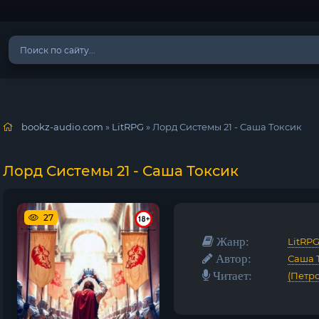
bookz-audio.com
»
LitRPG
» Лорд Системы 21 - Саша Токсик
Лорд Системы 21 - Саша Токсик
27
Жанр:
LitRP
Автор:
Саша 
Читает:
(Петр