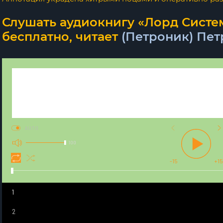
Слушать аудиокнигу «Лорд Систем
бесплатно, читает
(Петроник) Пет
AUTO
100
-15
+15
1
2