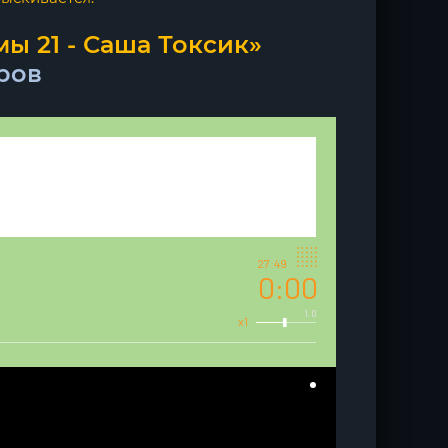
ы 21 - Саша Токсик»
ров
27:49
0:00
1.0
x1