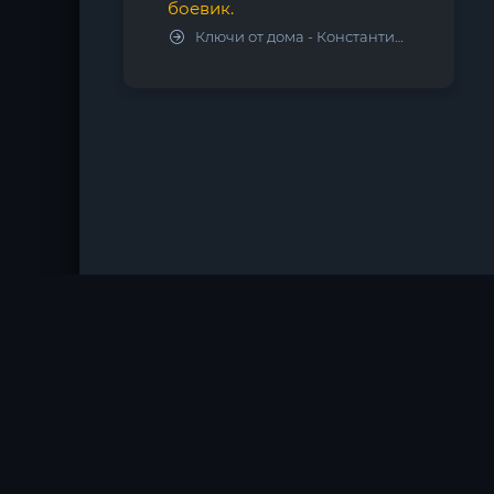
боевик.
Ключи от дома - Константин Калбазов