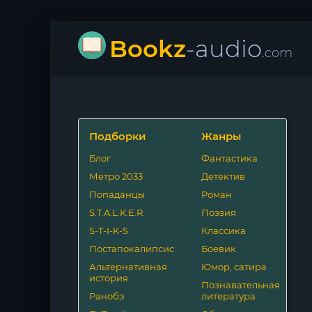
Bookz
-audio
.com
Подборки
Жанры
Блог
Фантастика
Метро 2033
Детектив
Попаданцы
Роман
S.T.A.L.K.E.R.
Поэзия
S-T-I-K-S
Классика
Постапокалипсис
Боевик
Альтернативная
Юмор, сатира
история
Познавательная
Ранобэ
литература