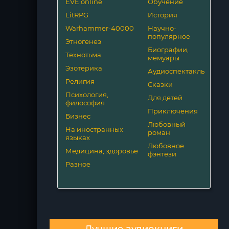
EVE online
Обучение
LitRPG
История
Warhammer-40000
Научно-
популярное
Этногенез
Биографии,
Технотьма
мемуары
Эзотерика
Аудиоспектакль
Религия
Сказки
Психология,
Для детей
философия
Приключения
Бизнес
Любовный
На иностранных
роман
языках
Любовное
Медицина, здоровье
фэнтези
Разное