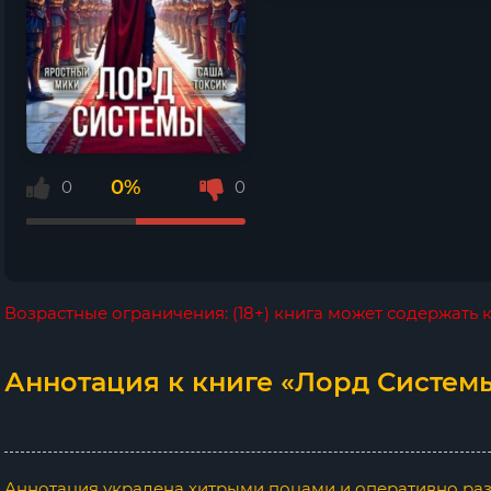
0%
0
0
Возрастные ограничения: (18+) книга может содержать
Аннотация к книге «Лорд Системы 
Аннотация украдена хитрыми поцами и оперативно раз