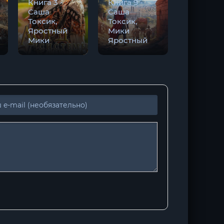
Книга 3 -
Книга 9 -
Книга 12 
Саша
Саша
Саша
Токсик,
Токсик,
Токсик,
Яростный
Мики
Мики
Мики
Яростный
Яростны