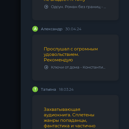
Одсун. Роман без границ - Алексей Варламов
А
Александр
30.04.24
Прослушал с огромным
удовольствием.
Рекомендую
Ключи от дома - Константин Калбазов
Т
Татьяна
18.03.24
Захватывающая
аудиокнига. Сплетены
жанры попаданцы,
фантастика и частично