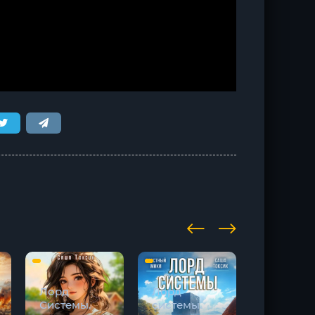
Лорд
Лорд
Лорд
Системы.
системы.
Системы