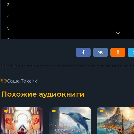
3
4
5
6
7
8
9
Саша Токсик
10
Похожие аудиокниги
11
12
13
Лорд
системы.
Лорд
14