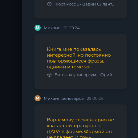
Форт Росс 3 - Вадим Силантьев
М
Михаил
01.09.24
Книга мне показалась
интересной, но постоянно
повторяющиеся фразы,
одними и теме же
Битва за универсум - Юрий Тарарев, Александр Тарарев
М
Михаил Белозеров
29.06.24
Варламову элементарно не
хватает литературного
ДАРА в форме. Формой он
не владеет. К тому