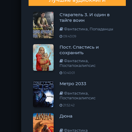
Лучшие аудиокниги
Старатель 3. И один в
тайге воин
Фантастика, Попаданцы
09:43:09
Пост. Спастись и
сохранить
Фантастика,
Постапокалипсис
10:40:01
Метро 2033
Фантастика,
Постапокалипсис
21:52:42
Дюна
Фантастика