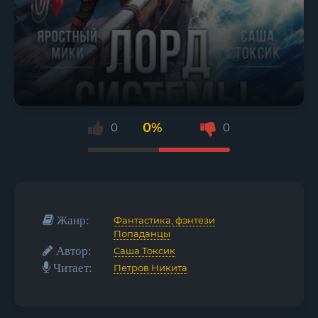
0%
0
0
Жанр:
Фантастика, фэнтези
/
Попаданцы
Автор:
Саша Токсик
Читает:
Петров Никита