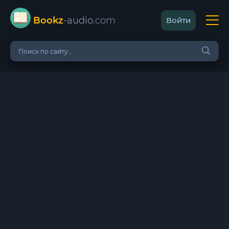
Bookz
-audio
.com
Войти