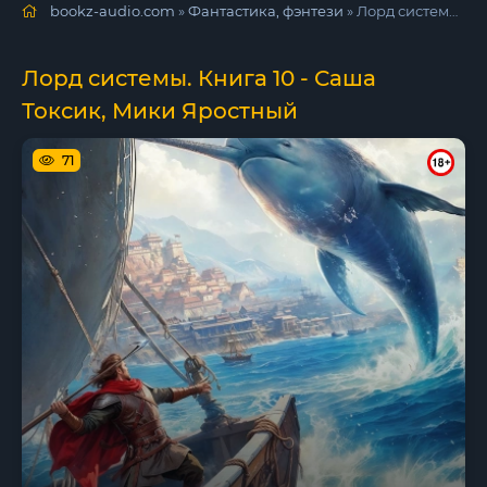
bookz-audio.com
»
Фантастика, фэнтези
» Лорд системы. Книга 10 - Саша Токсик, Мики Яростный
Лорд системы. Книга 10 - Саша
Токсик, Мики Яростный
71