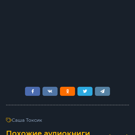
007
008
009
010
011
012
013
014
015
016
Саша Токсик
017
Похожие аудиокниги