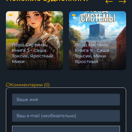
018
019
020
021
Лорд Системы.
Лорд системы.
022
Книга 3 - Саша
Книга 9 - Саша
Токсик, Яростный
Токсик, Мики
023
Мики
Яростный
Комментарии (0)