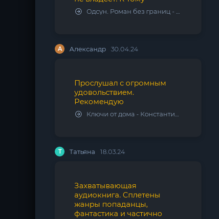
Одсун. Роман без границ - Алексей Варламов
А
Александр
30.04.24
Прослушал с огромным
удовольствием.
Рекомендую
Ключи от дома - Константин Калбазов
Т
Татьяна
18.03.24
Захватывающая
аудиокнига. Сплетены
жанры попаданцы,
фантастика и частично