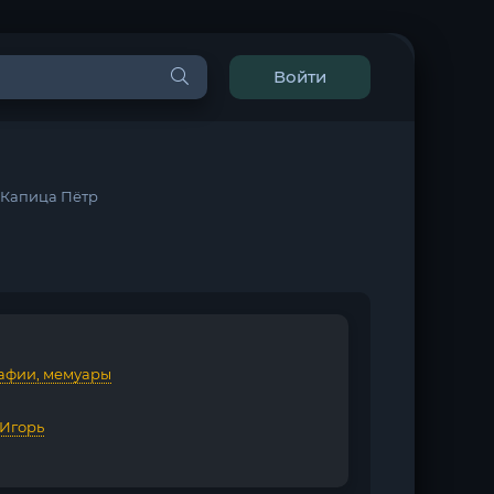
Войти
- Капица Пётр
афии, мемуары
 Игорь