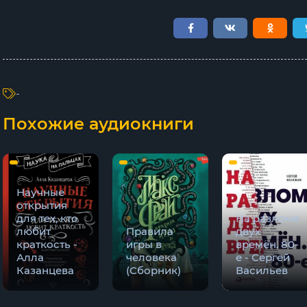
7
8
-
Похожие аудиокниги
Научные
открытия
для тех, кто
На разломе
любит
Правила
двух
краткость -
игры в
времён. 80-
Алла
человека
е - Сергей
Казанцева
(Сборник)
Васильев