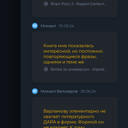
Форт Росс 3 - Вадим Силантьев
М
Михаил
01.09.24
Книга мне показалась
интересной, но постоянно
повторяющиеся фразы,
одними и теме же
Битва за универсум - Юрий Тарарев, Александр Тарарев
М
Михаил Белозеров
29.06.24
Варламову элементарно не
хватает литературного
ДАРА в форме. Формой он
не владеет. К тому