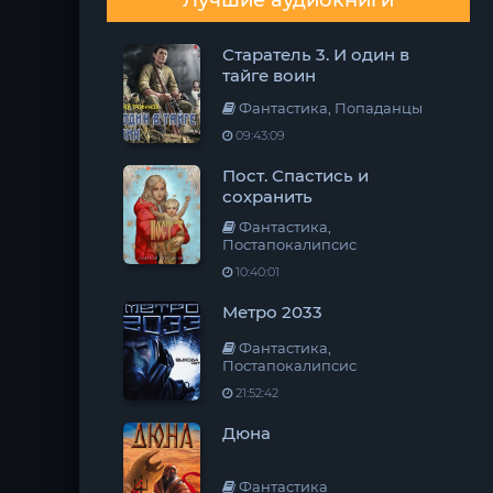
Лучшие аудиокниги
Старатель 3. И один в
тайге воин
Фантастика, Попаданцы
09:43:09
Пост. Спастись и
сохранить
Фантастика,
Постапокалипсис
10:40:01
Метро 2033
Фантастика,
Постапокалипсис
21:52:42
Дюна
Фантастика