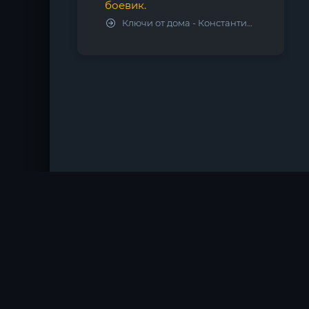
боевик.
Ключи от дома - Константин Калбазов