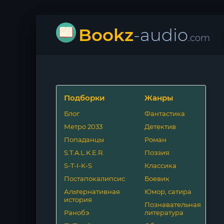
Bookz
-audio
.com
Подборки
Жанры
Блог
Фантастика
Метро 2033
Детектив
Попаданцы
Роман
S.T.A.L.K.E.R.
Поэзия
S-T-I-K-S
Классика
Постапокалипсис
Боевик
Альтернативная
Юмор, сатира
история
Познавательная
Ранобэ
литература