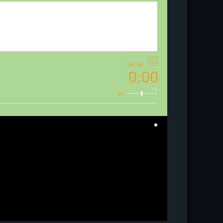
48:56
0:00
1.0
x1