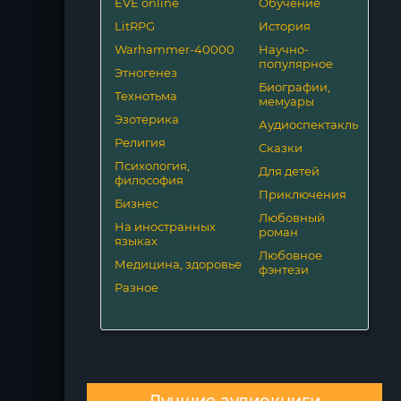
EVE online
Обучение
LitRPG
История
Warhammer-40000
Научно-
популярное
Этногенез
Биографии,
Технотьма
мемуары
Эзотерика
Аудиоспектакль
Религия
Сказки
Психология,
Для детей
философия
Приключения
Бизнес
Любовный
На иностранных
роман
языках
Любовное
Медицина, здоровье
фэнтези
Разное