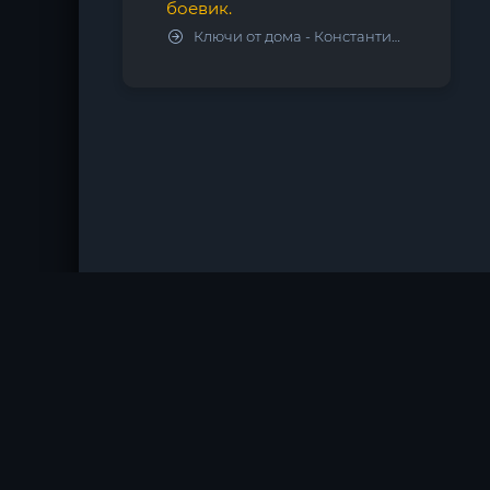
боевик.
Ключи от дома - Константин Калбазов