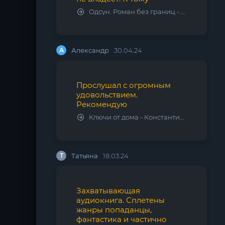
Одсун. Роман без границ - Алексей Варламов
А
Александр
30.04.24
Прослушал с огромным
удовольствием.
Рекомендую
Ключи от дома - Константин Калбазов
Т
Татьяна
18.03.24
Захватывающая
аудиокнига. Сплетены
жанры попаданцы,
фантастика и частично