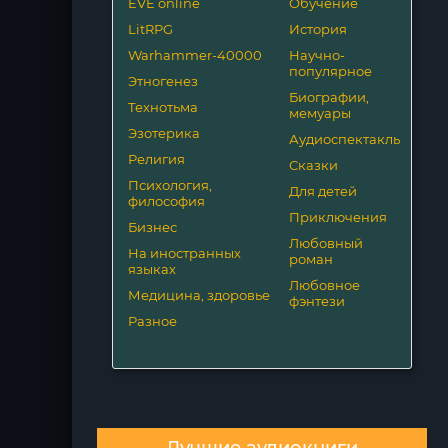
EVE online
Обучение
LitRPG
История
Warhammer-40000
Научно-
популярное
Этногенез
Биографии,
Технотьма
мемуары
Эзотерика
Аудиоспектакль
Религия
Сказки
Психология,
Для детей
философия
Приключения
Бизнес
Любовный
На иностранных
роман
языках
Любовное
Медицина, здоровье
фэнтези
Разное