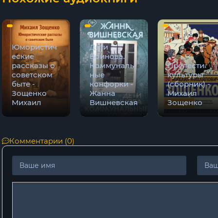
Юмористич
Дети
еские
Воинова.
рассказы о
Коммуналь
Прелести
советском
ные
культуры
быте -
конфорки -
(сборник) -
Зощенко
Жанна
Михаил
Михаил
Вишневская
Зощенко
Комментарии (0)