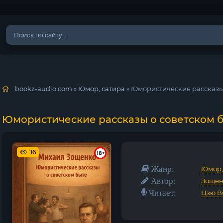
bookz-audio.com
»
Юмор, сатира
» Юмористические рассказы
Юмористические рассказы о советском 
16
Жанр:
Юмор,
Автор:
Зощен
Читает:
Цзю В