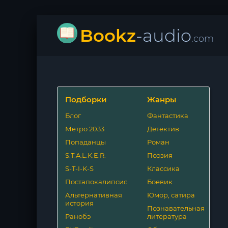
Bookz
-audio
.com
Подборки
Жанры
Блог
Фантастика
Метро 2033
Детектив
Попаданцы
Роман
S.T.A.L.K.E.R.
Поэзия
S-T-I-K-S
Классика
Постапокалипсис
Боевик
Альтернативная
Юмор, сатира
история
Познавательная
Ранобэ
литература