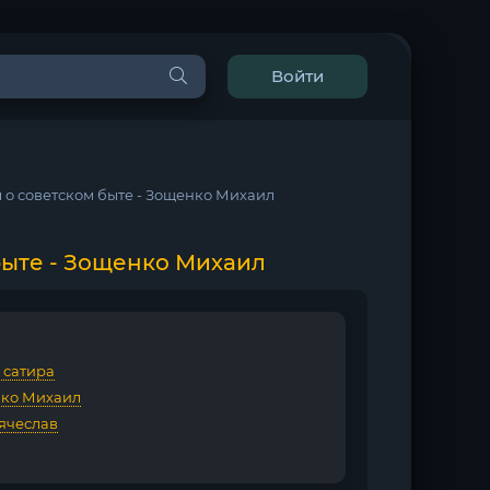
Войти
 о советском быте - Зощенко Михаил
быте - Зощенко Михаил
 сатира
ко Михаил
ячеслав