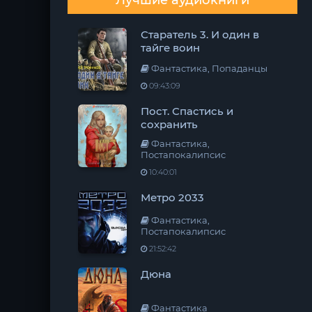
Лучшие аудиокниги
Старатель 3. И один в
тайге воин
Фантастика, Попаданцы
09:43:09
Пост. Спастись и
сохранить
Фантастика,
Постапокалипсис
10:40:01
Метро 2033
Фантастика,
Постапокалипсис
21:52:42
Дюна
Фантастика