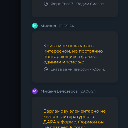
Форт Росс 3 - Вадим Силантьев
М
Михаил
01.09.24
Книга мне показалась
интересной, но постоянно
повторяющиеся фразы,
одними и теме же
Битва за универсум - Юрий Тарарев, Александр Тарарев
М
Михаил Белозеров
29.06.24
Варламову элементарно не
хватает литературного
ДАРА в форме. Формой он
не владеет. К тому