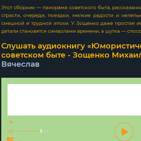
Этот сборник — панорама советского быта, рассказанн
страсти, очереди, поездки, мелкие радости и нелеп
смешной и трудной эпохи. У Зощенко даже простая и
детали становятся символами времени, а шутка — спос
Слушать аудиокнигу «Юмористич
советском быте - Зощенко Михаил
Вячеслав
AUTO
100