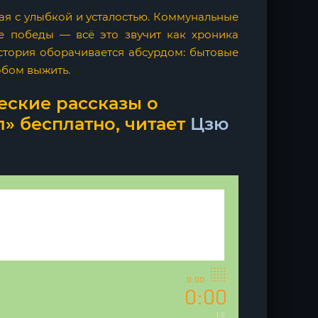
ая с улыбкой и усталостью. Коммунальные
ые победы — всё это звучит как хроника
стория оборачивается абсурдом: бытовые
обом выжить.
еские рассказы о
» бесплатно, читает
Цзю
0:00
0:00
1.0