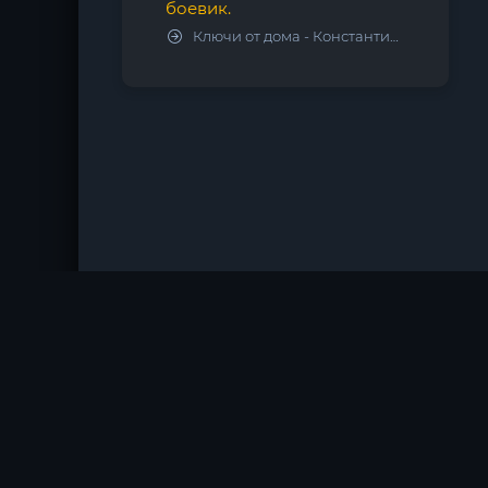
боевик.
Ключи от дома - Константин Калбазов