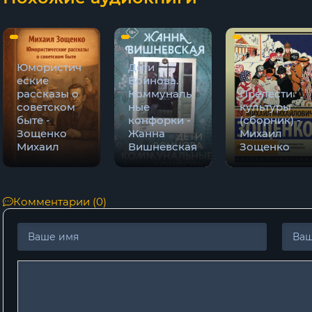
Юмористич
Дети
еские
Воинова.
рассказы о
Коммуналь
Прелести
советском
ные
культуры
быте -
конфорки -
(сборник) -
Зощенко
Жанна
Михаил
Михаил
Вишневская
Зощенко
Комментарии (0)