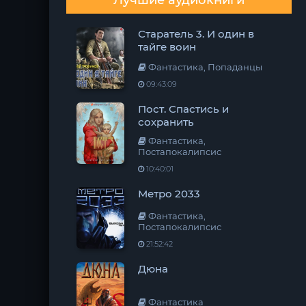
Лучшие аудиокниги
Старатель 3. И один в
тайге воин
Фантастика, Попаданцы
09:43:09
Пост. Спастись и
сохранить
Фантастика,
Постапокалипсис
10:40:01
Метро 2033
Фантастика,
Постапокалипсис
21:52:42
Дюна
Фантастика