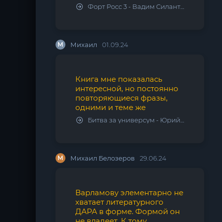
Форт Росс 3 - Вадим Силантьев
М
Михаил
01.09.24
Книга мне показалась
интересной, но постоянно
повторяющиеся фразы,
одними и теме же
Битва за универсум - Юрий Тарарев, Александр Тарарев
М
Михаил Белозеров
29.06.24
Варламову элементарно не
хватает литературного
ДАРА в форме. Формой он
не владеет. К тому