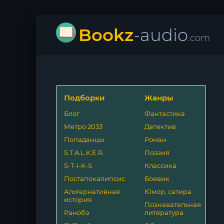
Bookz
-audio
.com
Подборки
Жанры
Блог
Фантастика
Метро 2033
Детектив
Попаданцы
Роман
S.T.A.L.K.E.R.
Поэзия
S-T-I-K-S
Классика
Постапокалипсис
Боевик
Альтернативная
Юмор, сатира
история
Познавательная
Ранобэ
литература