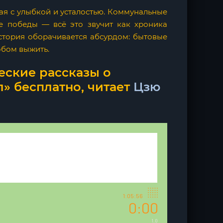
ая с улыбкой и усталостью. Коммунальные
ые победы — всё это звучит как хроника
стория оборачивается абсурдом: бытовые
обом выжить.
еские рассказы о
» бесплатно, читает
Цзю
1:05:56
0:00
1.0