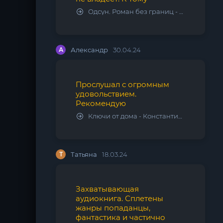
Одсун. Роман без границ - Алексей Варламов
А
Александр
30.04.24
Прослушал с огромным
удовольствием.
Рекомендую
Ключи от дома - Константин Калбазов
Т
Татьяна
18.03.24
Захватывающая
аудиокнига. Сплетены
жанры попаданцы,
фантастика и частично