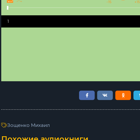
-15
+15
1
Зощенко Михаил
Похожие аудиокниги