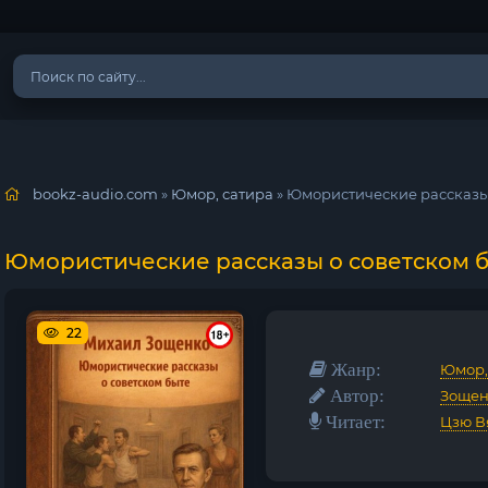
bookz-audio.com
»
Юмор, сатира
» Юмористические рассказы
Юмористические рассказы о советском 
22
Жанр:
Юмор,
Автор:
Зощен
Читает:
Цзю В