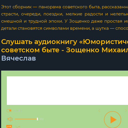
Этот сборник — панорама советского быта, рассказанн
страсти, очереди, поездки, мелкие радости и нелеп
смешной и трудной эпохи. У Зощенко даже простая и
детали становятся символами времени, а шутка — спос
Слушать аудиокнигу «Юмористич
советском быте - Зощенко Михаил
Вячеслав
AUTO
100