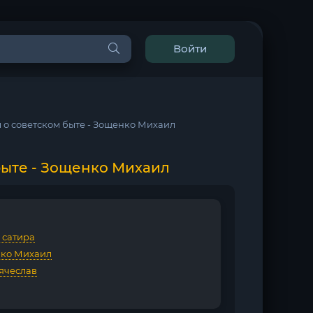
Войти
 о советском быте - Зощенко Михаил
быте - Зощенко Михаил
 сатира
ко Михаил
ячеслав