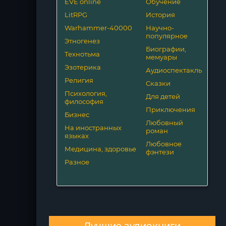
EVE online
Обучение
LitRPG
История
Warhammer-40000
Научно-
популярное
Этногенез
Биографии,
Технотьма
мемуары
Эзотерика
Аудиоспектакль
Религия
Сказки
Психология,
Для детей
философия
Приключения
Бизнес
Любовный
На иностранных
роман
языках
Любовное
Медицина, здоровье
фэнтези
Разное