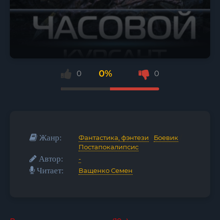
0%
0
0
Жанр:
Фантастика, фэнтези
/
Боевик
/
Постапокалипсис
Автор:
-
Читает:
Ващенко Семен