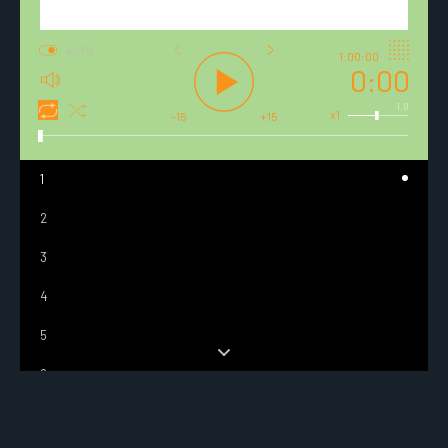
AUTO
1:00:00
0:00
1.0
x1
-15
+15
1
2
3
4
5
6
7