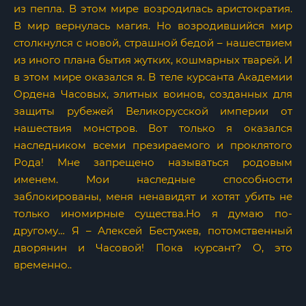
из пепла. В этом мире возродилась аристократия.
В мир вернулась магия. Но возродившийся мир
столкнулся с новой, страшной бедой – нашествием
из иного плана бытия жутких, кошмарных тварей. И
в этом мире оказался я. В теле курсанта Академии
Ордена Часовых, элитных воинов, созданных для
защиты рубежей Великорусской империи от
нашествия монстров. Вот только я оказался
наследником всеми презираемого и проклятого
Рода! Мне запрещено называться родовым
именем. Мои наследные способности
заблокированы, меня ненавидят и хотят убить не
только иномирные существа.Но я думаю по-
другому… Я – Алексей Бестужев, потомственный
дворянин и Часовой! Пока курсант? О, это
временно..