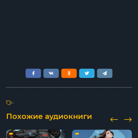
8
9
-
Похожие аудиокниги