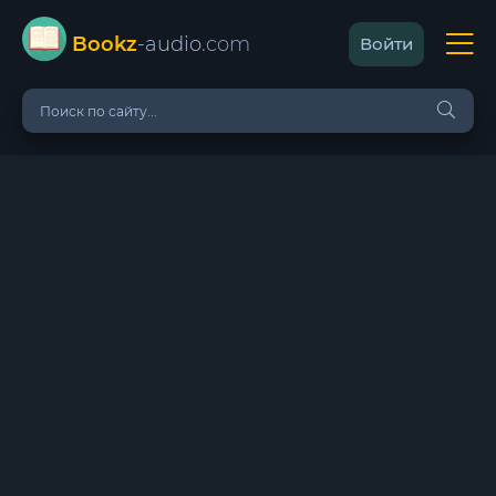
Bookz
-audio
.com
Войти