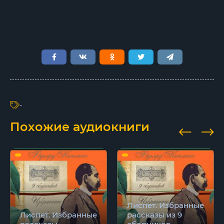
12
-
Похожие аудиокниги
Лиспет. Избранные
Лиспет. Избранные
рассказы из 9