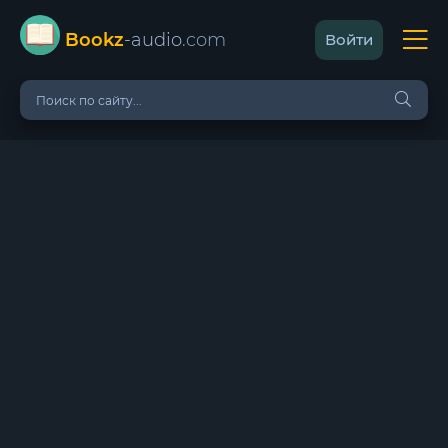
Bookz
-audio
.com
Войти