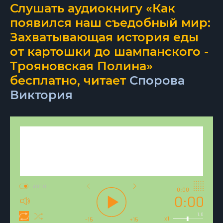
Слушать аудиокнигу «Как
появился наш съедобный мир:
Захватывающая история еды
от картошки до шампанского -
Трояновская Полина»
бесплатно, читает
Спорова
Виктория
AUTO
0:00
0:00
1.0
x1
-15
+15