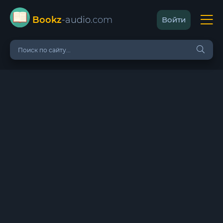
Bookz
-audio
.com
Войти