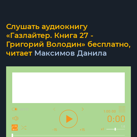
Слушать аудиокнигу
«Газлайтер. Книга 27 -
Григорий Володин» бесплатно,
читает
Максимов Данила
AUTO
1:00:00
0:00
1.0
x1
-15
+15