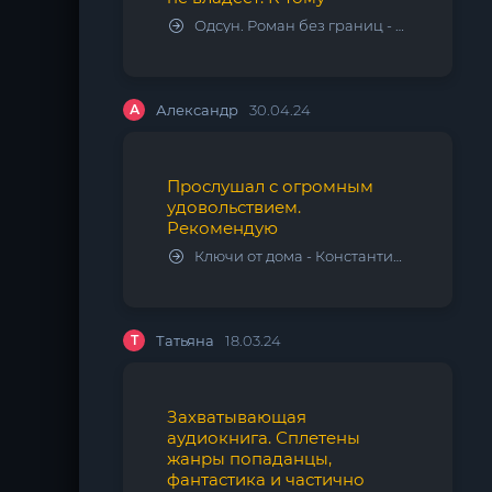
Одсун. Роман без границ - Алексей Варламов
А
Александр
30.04.24
Прослушал с огромным
удовольствием.
Рекомендую
Ключи от дома - Константин Калбазов
Т
Татьяна
18.03.24
Захватывающая
аудиокнига. Сплетены
жанры попаданцы,
фантастика и частично