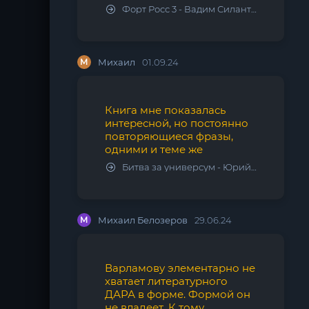
Форт Росс 3 - Вадим Силантьев
М
Михаил
01.09.24
Книга мне показалась
интересной, но постоянно
повторяющиеся фразы,
одними и теме же
Битва за универсум - Юрий Тарарев, Александр Тарарев
М
Михаил Белозеров
29.06.24
Варламову элементарно не
хватает литературного
ДАРА в форме. Формой он
не владеет. К тому