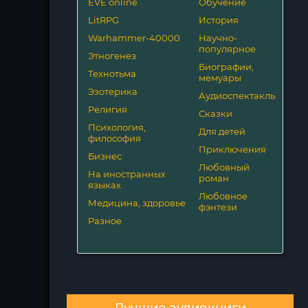
EVE online
Обучение
LitRPG
История
Warhammer-40000
Научно-
популярное
Этногенез
Биографии,
Технотьма
мемуары
Эзотерика
Аудиоспектакль
Религия
Сказки
Психология,
Для детей
философия
Приключения
Бизнес
Любовный
На иностранных
роман
языках
Любовное
Медицина, здоровье
фэнтези
Разное