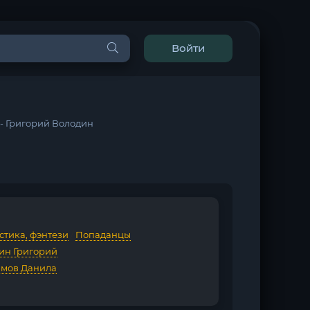
Войти
9 - Григорий Володин
стика, фэнтези
/
Попаданцы
ин Григорий
мов Данила