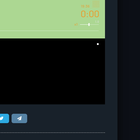
19:36
0:00
1.0
x1