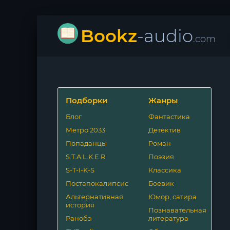
Bookz
-audio
.com
Подборки
Жанры
Блог
Фантастика
Метро 2033
Детектив
Попаданцы
Роман
S.T.A.L.K.E.R.
Поэзия
S-T-I-K-S
Классика
Постапокалипсис
Боевик
Альтернативная
Юмор, сатира
история
Познавательная
Ранобэ
литература