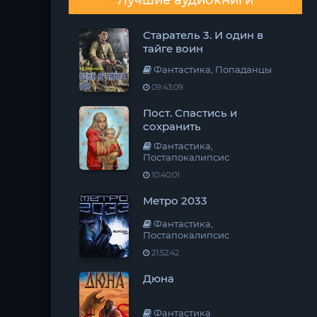
Лучшие аудиокниги
Старатель 3. И один в
тайге воин
Фантастика, Попаданцы
09:43:09
Пост. Спастись и
сохранить
Фантастика,
Постапокалипсис
10:40:01
Метро 2033
Фантастика,
Постапокалипсис
21:52:42
Дюна
Фантастика