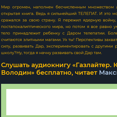
Мир огромен, наполнен бесчисленным множеством 
открытая книга. Ведь я сильнейший ТЕЛЕПАТ. И это мо
сражался за свою страну. Я пережил ядерную войну
постапокалиптического мира, но потом я все равно у
тело принадлежит ребенку с Даром телепатии. Бол
считаются элитными магами. Ух ты! Перспективы захва
силу, развивать Дар, экспериментировать с другими 
школу?Ну, тогда я начну развивать свой Дар там.
Слушать аудиокнигу «Газлайтер. К
Володин» бесплатно, читает
Макс