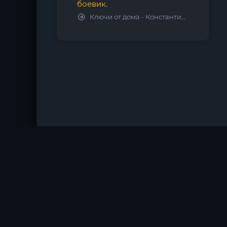
боевик.
Ключи от дома - Константин Калбазов