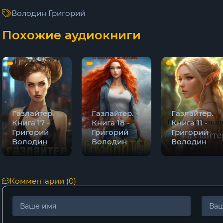
9
Володин Григорий
10
Похожие аудиокниги
11
12
13
14
Газлайтер.
Газлайтер.
Газлайтер.
15
Книга 17 -
Книга 18 -
Книга 11 -
Григорий
Григорий
Григорий
16
Володин
Володин
Володин
Комментарии (0)