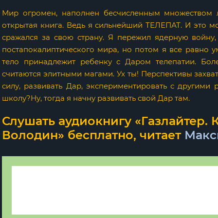
Мир огромен, наполнен бесчисленным множеством 
открытая книга. Ведь я сильнейший ТЕЛЕПАТ. И это мо
сражался за свою страну. Я пережил ядерную войну
постапокалиптического мира, но потом я все равно у
тело принадлежит ребенку с Даром телепатии. Бол
считаются элитными магами. Ух ты! Перспективы захва
силу, развивать Дар, экспериментировать с другими 
школу?Ну, тогда я начну развивать свой Дар там.
Слушать аудиокнигу «Газлайтер. К
Володин» бесплатно, читает
Макс