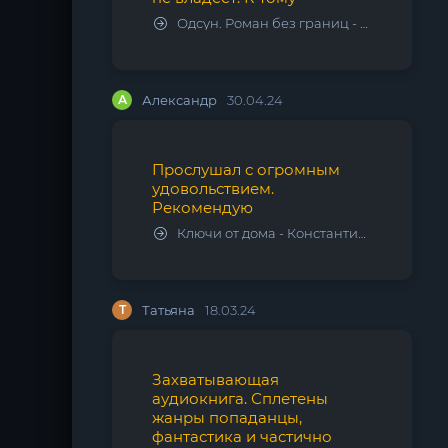
Одсун. Роман без границ - Алексей Варламов
А
Александр
30.04.24
Прослушал с огромным
удовольствием.
Рекомендую
Ключи от дома - Константин Калбазов
Т
Татьяна
18.03.24
Захватывающая
аудиокнига. Сплетены
жанры попаданцы,
фантастика и частично