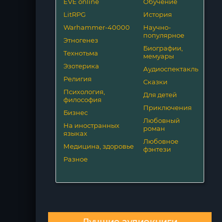
EVE online
Обучение
LitRPG
История
Warhammer-40000
Научно-
популярное
Этногенез
Биографии,
Технотьма
мемуары
Эзотерика
Аудиоспектакль
Религия
Сказки
Психология,
Для детей
философия
Приключения
Бизнес
Любовный
На иностранных
роман
языках
Любовное
Медицина, здоровье
фэнтези
Разное