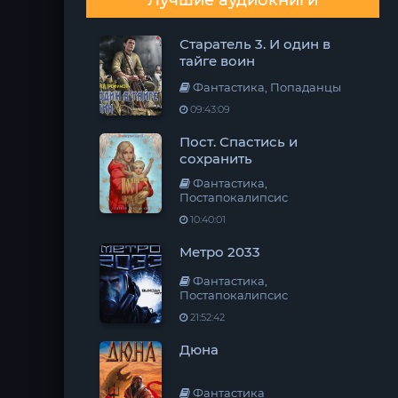
Лучшие аудиокниги
Старатель 3. И один в
тайге воин
Фантастика, Попаданцы
09:43:09
Пост. Спастись и
сохранить
Фантастика,
Постапокалипсис
10:40:01
Метро 2033
Фантастика,
Постапокалипсис
21:52:42
Дюна
Фантастика