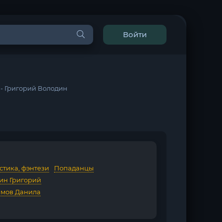
Войти
2 - Григорий Володин
стика, фэнтези
/
Попаданцы
ин Григорий
мов Данила