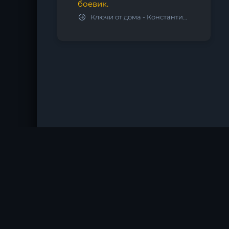
боевик.
Ключи от дома - Константин Калбазов