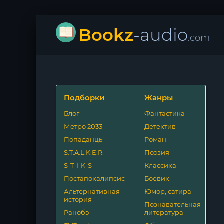
Bookz
-audio
.com
Подборки
Жанры
Блог
Фантастика
Метро 2033
Детектив
Попаданцы
Роман
S.T.A.L.K.E.R.
Поэзия
S-T-I-K-S
Классика
Постапокалипсис
Боевик
Альтернативная
Юмор, сатира
история
Познавательная
Ранобэ
литература