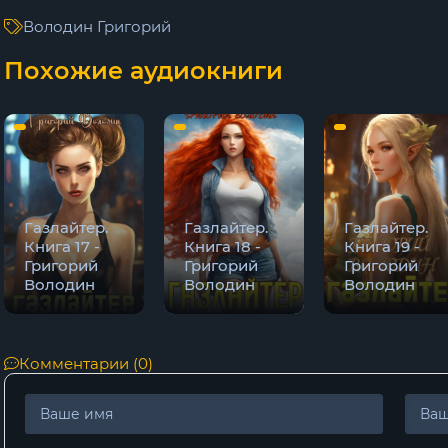
9
Володин Григорий
10
Похожие аудиокниги
11
12
13
14
Газлайтер.
Газлайтер.
Газлайтер.
15
Книга 17 -
Книга 18 -
Книга 19 -
Григорий
Григорий
Григорий
16
Володин
Володин
Володин
17
18
Комментарии (0)