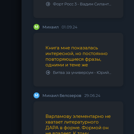
Форт Росс 3 - Вадим Силантьев
М
Михаил
01.09.24
Книга мне показалась
интересной, но постоянно
повторяющиеся фразы,
одними и теме же
Битва за универсум - Юрий Тарарев, Александр Тарарев
М
Михаил Белозеров
29.06.24
Варламову элементарно не
хватает литературного
ДАРА в форме. Формой он
не владеет. К тому