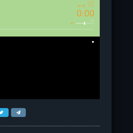
31:43
0:00
1.0
x1