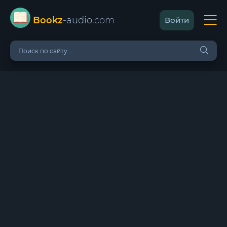
Bookz
-audio
.com
Войти