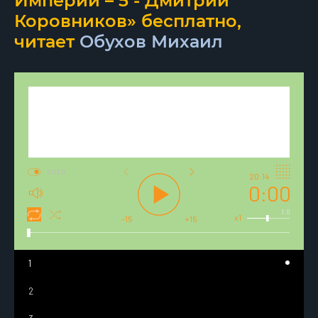
Империи – 5 - Дмитрий
Коровников» бесплатно,
читает
Обухов Михаил
AUTO
20:14
0:00
1.0
x1
-15
+15
1
2