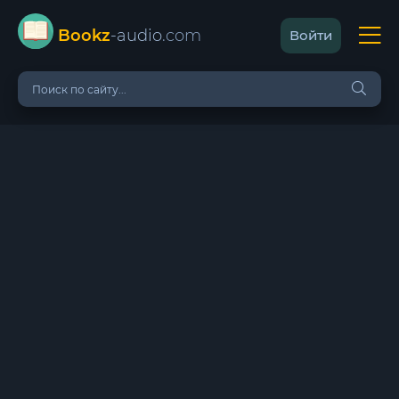
Bookz
-audio
.com
Войти