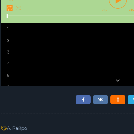
-15
+15
1
2
3
4
5
6
7
8
9
А. Райро
10