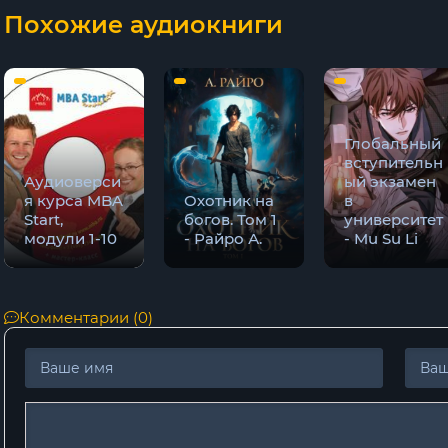
Похожие аудиокниги
11
12
13
Глобальный
14
вступительн
Аудиоверси
ый экзамен
15
я курса MBA
Охотник на
в
Start,
богов. Том 1
университет
16
модули 1-10
- Райро А.
- Mu Su Li
17
18
Комментарии (0)
19
20
21