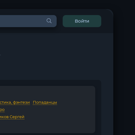
Войти
.
стика, фэнтези
/
Попаданцы
йро
иков Сергей