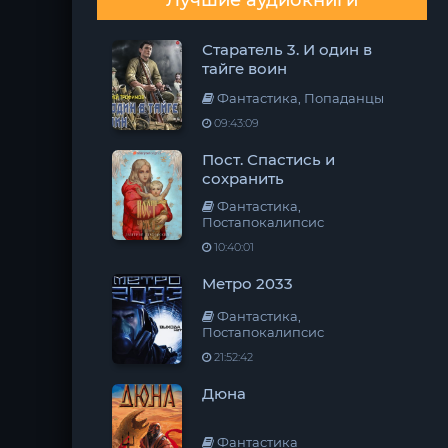
Лучшие аудиокниги
Старатель 3. И один в
тайге воин
Фантастика, Попаданцы
09:43:09
Пост. Спастись и
сохранить
Фантастика,
Постапокалипсис
10:40:01
Метро 2033
Фантастика,
Постапокалипсис
21:52:42
Дюна
Фантастика