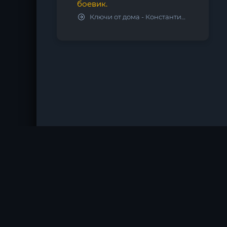
боевик.
Ключи от дома - Константин Калбазов