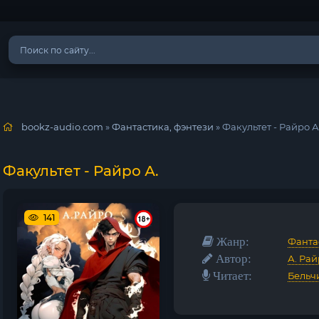
bookz-audio.com
»
Фантастика, фэнтези
» Факультет - Райро А
Факультет - Райро А.
141
Жанр:
Фанта
Автор:
А. Ра
Читает:
Бельч