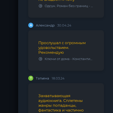
Одсун. Роман без границ - Алексей Варламов
А
Александр
30.04.24
Прослушал с огромным
удовольствием.
Рекомендую
Ключи от дома - Константин Калбазов
Т
Татьяна
18.03.24
Захватывающая
аудиокнига. Сплетены
жанры попаданцы,
фантастика и частично