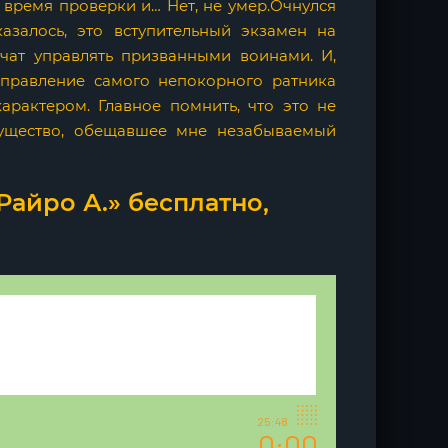
 время проверки и… Нет, не умер.Очнулся
азалось, это вступительный экзамен на
учат управлять призванными воинами. И,
управление самого непокорного ратника
арактером. Главное помнить, что это не
существо, обещавшее мне незабываемый
Райро А.» бесплатно,
25:48
0:00