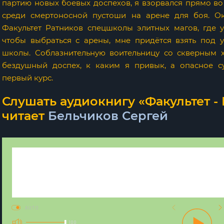
партию новых боевых доспехов, я взорвался прямо во
среди смертоносной пустоши на арене для боя. Ок
Факультет Ратников спецшколы элитных магов, где 
чтобы выбраться с арены, мне придётся взять под 
школы. Соблазнительную воительницу со скверным х
бездушный доспех, к каким я привык, а опасное 
первый курс.
Слушать аудиокнигу «Факультет - 
читает
Бельчиков Сергей
AUTO
100