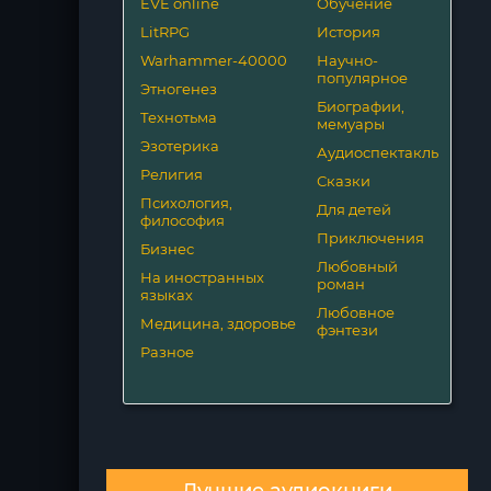
EVE online
Обучение
LitRPG
История
Warhammer-40000
Научно-
популярное
Этногенез
Биографии,
Технотьма
мемуары
Эзотерика
Аудиоспектакль
Религия
Сказки
Психология,
Для детей
философия
Приключения
Бизнес
Любовный
На иностранных
роман
языках
Любовное
Медицина, здоровье
фэнтези
Разное