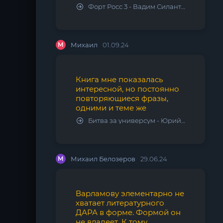
Форт Росс 3 - Вадим Силантьев
М
Михаил
01.09.24
Книга мне показалась
интересной, но постоянно
повторяющиеся фразы,
одними и теме же
Битва за универсум - Юрий Тарарев, Александр Тарарев
М
Михаил Белозеров
29.06.24
Варламову элементарно не
хватает литературного
ДАРА в форме. Формой он
не владеет. К тому