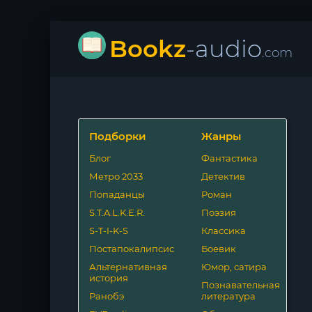
Bookz
-audio
.com
Подборки
Жанры
Блог
Фантастика
Метро 2033
Детектив
Попаданцы
Роман
S.T.A.L.K.E.R.
Поэзия
S-T-I-K-S
Классика
Постапокалипсис
Боевик
Альтернативная
Юмор, сатира
история
Познавательная
Ранобэ
литература