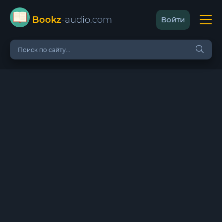
Bookz
-audio
.com
Войти