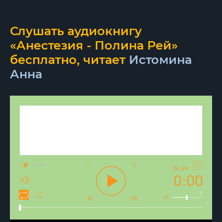
Слушать аудиокнигу
«Анестезия - Полина Рей»
бесплатно, читает
Истомина
Анна
AUTO
36:58
0:00
1.0
x1
-15
+15