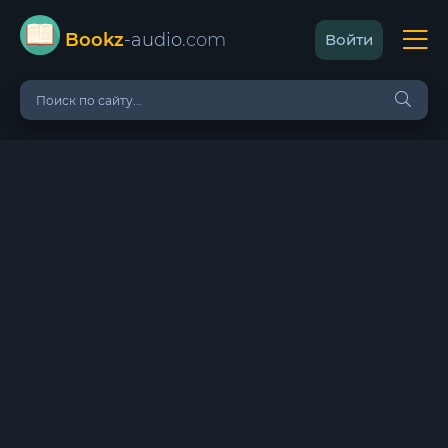
Bookz
-audio
.com
Войти