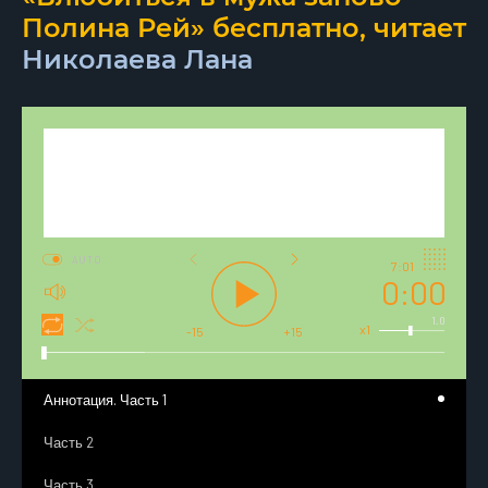
Полина Рей» бесплатно, читает
Николаева Лана
AUTO
7:01
0:00
1.0
x1
-15
+15
Аннотация. Часть 1
Часть 2
Часть 3