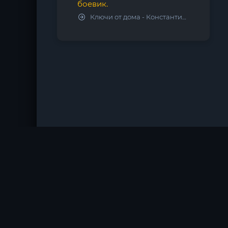
боевик.
Ключи от дома - Константин Калбазов