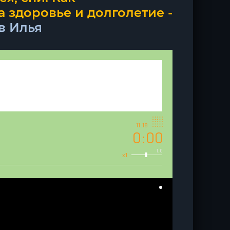
 здоровье и долголетие -
в Илья
11:18
0:00
1.0
x1