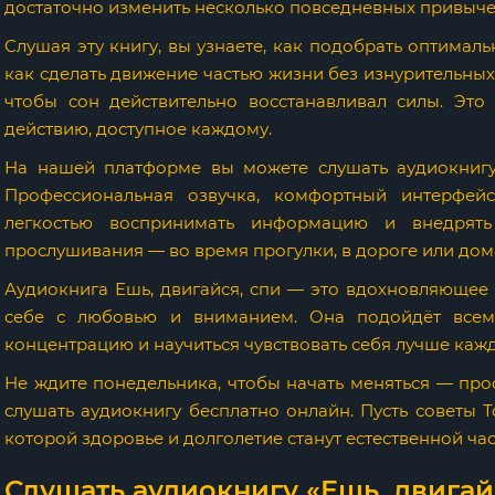
достаточно изменить несколько повседневных привыче
Слушая эту книгу, вы узнаете, как подобрать оптимал
как сделать движение частью жизни без изнурительных 
чтобы сон действительно восстанавливал силы. Это
действию, доступное каждому.
На нашей платформе вы можете слушать аудиокнигу
Профессиональная озвучка, комфортный интерфей
легкостью воспринимать информацию и внедрят
прослушивания — во время прогулки, в дороге или дом
Аудиокнига Ешь, двигайся, спи — это вдохновляющее 
себе с любовью и вниманием. Она подойдёт всем,
концентрацию и научиться чувствовать себя лучше каж
Не ждите понедельника, чтобы начать меняться — прос
слушать аудиокнигу бесплатно онлайн. Пусть советы Т
которой здоровье и долголетие станут естественной час
Слушать аудиокнигу «Ешь, двигайс