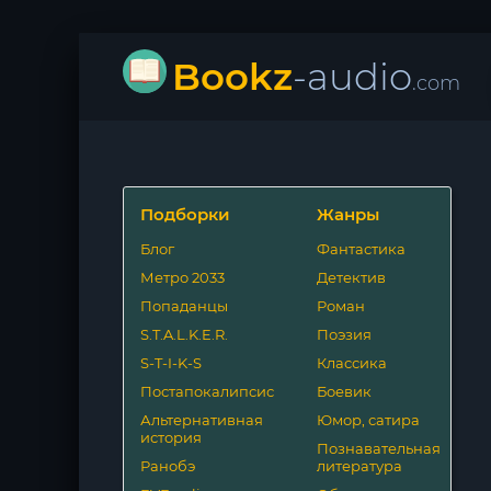
Bookz
-audio
.com
Подборки
Жанры
Блог
Фантастика
Метро 2033
Детектив
Попаданцы
Роман
S.T.A.L.K.E.R.
Поэзия
S-T-I-K-S
Классика
Постапокалипсис
Боевик
Альтернативная
Юмор, сатира
история
Познавательная
Ранобэ
литература