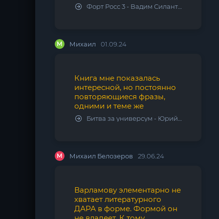
Форт Росс 3 - Вадим Силантьев
М
Михаил
01.09.24
Книга мне показалась
интересной, но постоянно
повторяющиеся фразы,
одними и теме же
Битва за универсум - Юрий Тарарев, Александр Тарарев
М
Михаил Белозеров
29.06.24
Варламову элементарно не
хватает литературного
ДАРА в форме. Формой он
не владеет. К тому