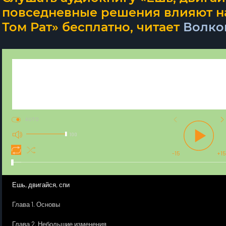
повседневные решения влияют на
Том Рат» бесплатно, читает
Волко
AUTO
100
-15
+15
Ешь, двигайся, спи
Глава 1. Основы
Глава 2. Небольшие изменения