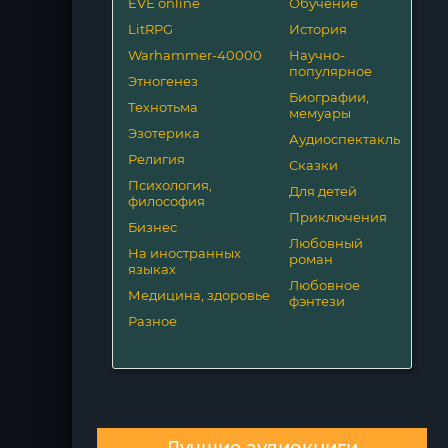
EVE online
Обучение
LitRPG
История
Warhammer-40000
Научно-
популярное
Этногенез
Биографии,
Технотьма
мемуары
Эзотерика
Аудиоспектакль
Религия
Сказки
Психология,
Для детей
философия
Приключения
Бизнес
Любовный
На иностранных
роман
языках
Любовное
Медицина, здоровье
фэнтези
Разное