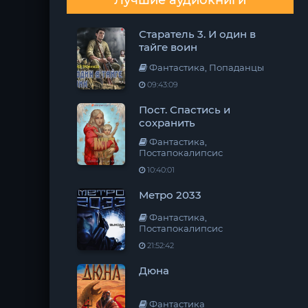
Лучшие аудиокниги
Старатель 3. И один в
тайге воин
Фантастика, Попаданцы
09:43:09
Пост. Спастись и
сохранить
Фантастика,
Постапокалипсис
10:40:01
Метро 2033
Фантастика,
Постапокалипсис
21:52:42
Дюна
Фантастика