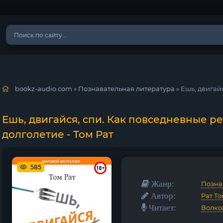
bookz-audio.com
»
Познавательная литература
» Ешь, двигайся, спи
Ешь, двигайся, спи. Как повседневные р
долголетие - Том Рат
585
Жанр:
Позна
Автор:
Рат То
Читает:
Волко