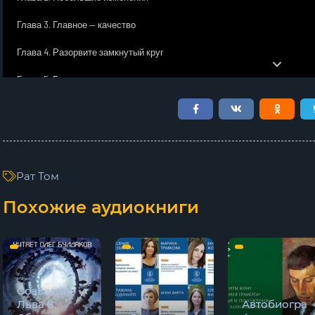
Глава 3. Главное — качество
Глава 4. Разорвите замкнутый круг
Глава 5. Будьте здоровы
Глава 6. Это важно
Глава 7. Очищенное топливо
Глава 8. Важен правильный момент
Рат Том
Глава 9. Лайфхаки
Похожие аудиокниги
Глава 10. Решения
Глава 11. Работа
Глава 12. Бросайте!
Созвездие
Глава 13. Разрушаем мифы
Льва 8:
Автобиогра