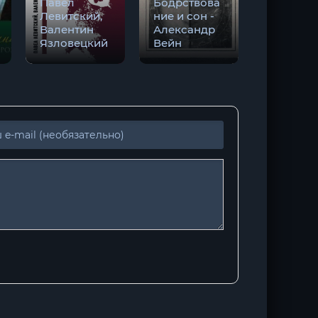
Павел
Бодрствова
Левитский,
ние и сон -
Тайны
Валентин
Александр
Блэквуд
Язловецкий
Вейн
(том 3)