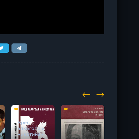
Вред
алкоголя и
никотина -