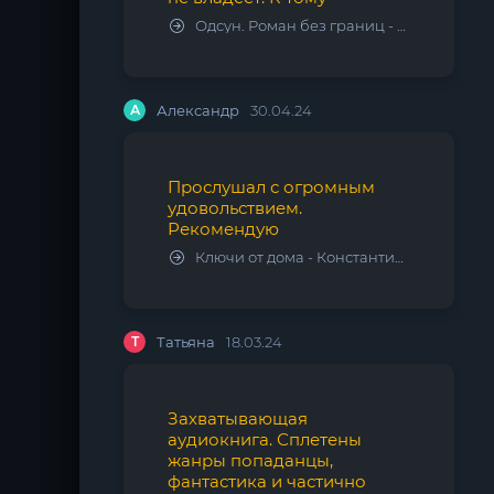
Одсун. Роман без границ - Алексей Варламов
А
Александр
30.04.24
Прослушал с огромным
удовольствием.
Рекомендую
Ключи от дома - Константин Калбазов
Т
Татьяна
18.03.24
Захватывающая
аудиокнига. Сплетены
жанры попаданцы,
фантастика и частично