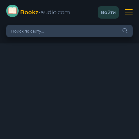
Bookz
-audio
.com
Войти