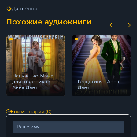
Глава 16
Дант Анна
Глава 17
Похожие аудиокниги
Глава 18
Глава 19
Глава 20
Глава 21
Глава 22
Ненужные. Мама
для отказников -
Герцогиня - Анна
Глава 23
Анна Дант
Дант
Глава 24
Эпилог
Комментарии (0)