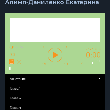
Алимп-Даниленко Екатерина
AUTO
27:27
0:00
1.0
x1
-15
+15
Аннотация
Глава 1
Глава 3
Глава 4