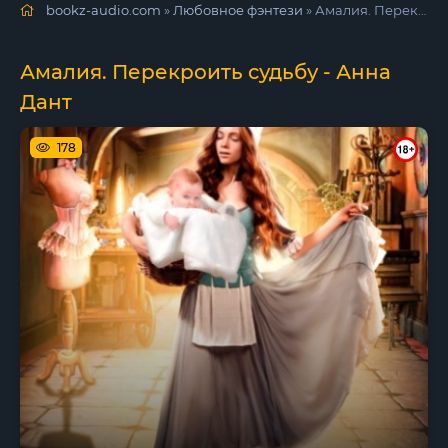
bookz-audio.com
»
Любовное фэнтези
» Амалия. Перекроить судьбу - Анна Дант
Амалия. Перекроить судьбу - Анна
Дант
178