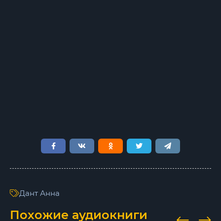
7
8
9
10
11
12
13
14
15
16
Дант Анна
17
Похожие аудиокниги