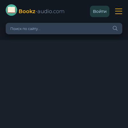
Bookz
-audio
.com
Войти