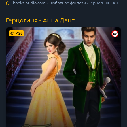
bookz-audio.com
»
Любовное фэнтези
» Герцогиня - Анна Дант
Герцогиня - Анна Дант
428