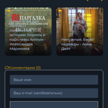
18
19
20
Шпаргалка для
ленивых
21
любителей
истории. Короли и
22
королевы Англии -
Ненужные. Берег
Александра
надежды - Анна
23
Маринина
Дант
24
25
Комментарии (0)
26