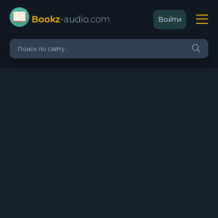
Bookz
-audio
.com
Войти