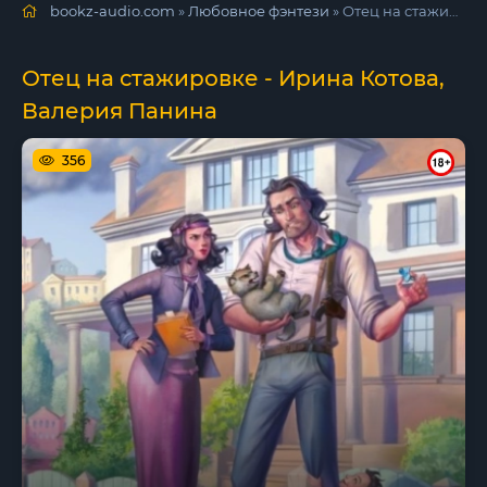
bookz-audio.com
»
Любовное фэнтези
» Отец на стажировке - Ирина Котова, Валерия Панина
Отец на стажировке - Ирина Котова,
Валерия Панина
356