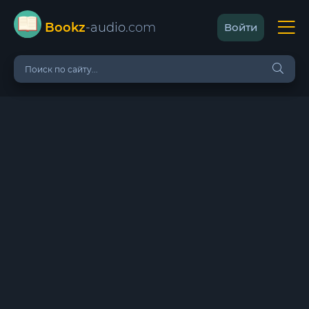
Bookz
-audio
.com
Войти