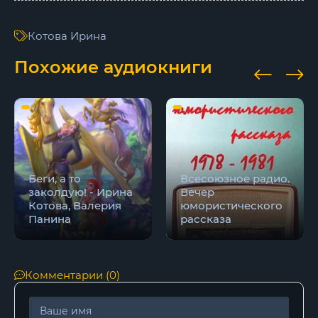
Котова Ирина
Похожие аудиокниги
Беги, а то
Всесоюзное радио.
заколдую! - Ирина
Вечер
Котова, Валерия
юмористического
Панина
рассказа
Комментарии (0)