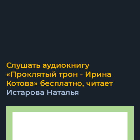
Слушать аудиокнигу
«Проклятый трон - Ирина
Котова» бесплатно, читает
Истарова Наталья