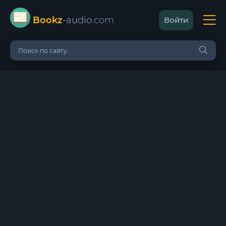
Bookz
-audio
.com
Войти