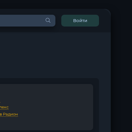
Войти
G
лекс
в Радион