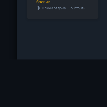
боевик.
Ключи от дома - Константин Калбазов