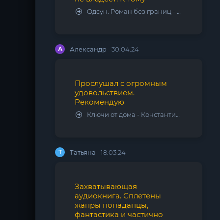
Одсун. Роман без границ - Алексей Варламов
А
Александр
30.04.24
Прослушал с огромным
удовольствием.
Рекомендую
Ключи от дома - Константин Калбазов
Т
Татьяна
18.03.24
Захватывающая
аудиокнига. Сплетены
жанры попаданцы,
фантастика и частично