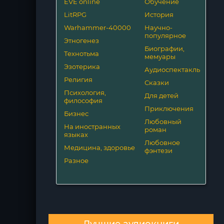
EVE online
Обучение
LitRPG
История
Warhammer-40000
Научно-
популярное
Этногенез
Биографии,
Технотьма
мемуары
Эзотерика
Аудиоспектакль
Религия
Сказки
Психология,
Для детей
философия
Приключения
Бизнес
Любовный
На иностранных
роман
языках
Любовное
Медицина, здоровье
фэнтези
Разное