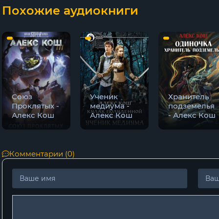
Похожие аудиокниги
02-01
02-02
02-03
02-04
02-05
Союз
Ученик
Хранитель
Проклятых -
медиума -
подземелья
02-06
Алекс Кош
Алекс Кош
- Алекс Кош
02-07
02-08
Комментарии (0)
02-09
02-10