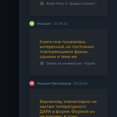
Форт Росс 3 - Вадим Силантьев
М
Михаил
01.09.24
Книга мне показалась
интересной, но постоянно
повторяющиеся фразы,
одними и теме же
Битва за универсум - Юрий Тарарев, Александр Тарарев
М
Михаил Белозеров
29.06.24
Варламову элементарно не
хватает литературного
ДАРА в форме. Формой он
не владеет. К тому