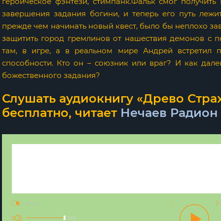
героическое фэнтези, стимпанк.Фальк смог получить
завершения задания богини, и теперь его путь лежи
прежде чем начинать новый квест, было бы неплохо зав
защитить город гремлинов от нашествия демонов с 
там, в игре, а в реальном мире Андрей встретил п
способности. Кто он – союзник или враг? И как дал
божественного задания?
Слушать аудиокнигу «Древо Страх
бесплатно, читает
Нечаев Радион
AUTO
100