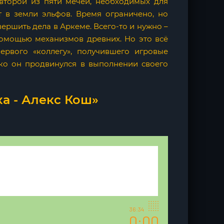
 второй из пяти мечей, необходимых для
т в земли эльфов. Время ограничено, но
ершить дела в Аркеме. Всего-то и нужно –
помощью механизмов древних. Но это всё
ервого «коллегу», получившего игровые
еко он продвинулся в выполнении своего
а - Алекс Кош»
36:34
0:00