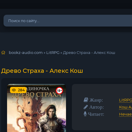
bookz-audio.com
»
LitRPG
» Древо Страха - Алекс Кош
Древо Страха - Алекс Кош
284
Жанр:
LitRP
Автор:
Кош А
Читает:
Нечае