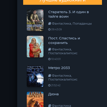
Лучшие аудиокниги
Старатель 3. И один в
тайге воин
Фантастика, Попаданцы
09:43:09
Пост. Спастись и
сохранить
Фантастика,
Постапокалипсис
10:40:01
Метро 2033
Фантастика,
Постапокалипсис
21:52:42
Дюна
Фантастика