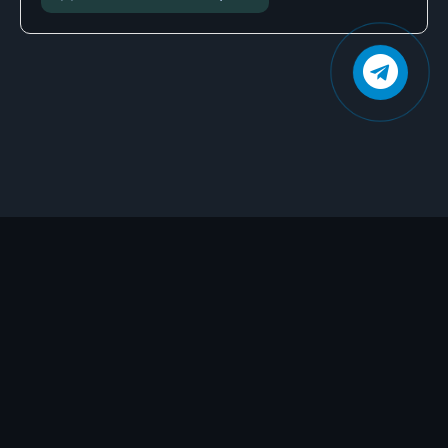
33 Владыка демонов v02 - Глава 32
34 Владыка демонов v02 - Глава 33
35 Владыка демонов v02 - Глава 34
36 Владыка демонов v02 - Глава 35
37 Владыка демонов v02 - Эпилог
38 Владыка демонов v02 - Послесловие автора