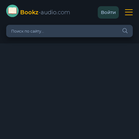
Bookz
-audio
.com
Войти