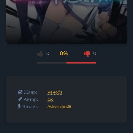
0%
0
0
Жанр:
Ранобэ
Автор:
Сю
Читает:
Adrenalin28