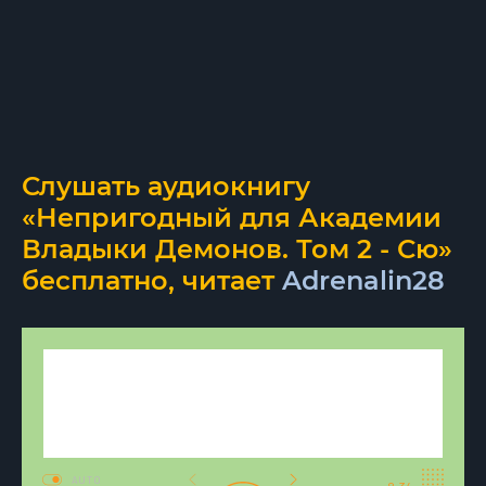
Слушать аудиокнигу
«Непригодный для Академии
Владыки Демонов. Том 2 - Сю»
бесплатно, читает
Adrenalin28
AUTO