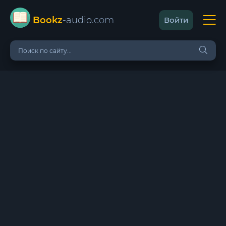
Bookz
-audio
.com
Войти