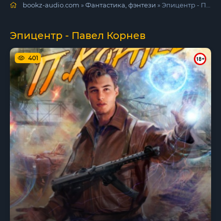
bookz-audio.com
»
Фантастика, фэнтези
» Эпицентр - Павел Корнев
Эпицентр - Павел Корнев
401