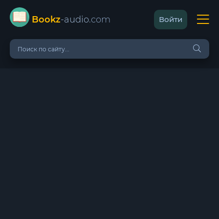
Bookz
-audio
.com
Войти