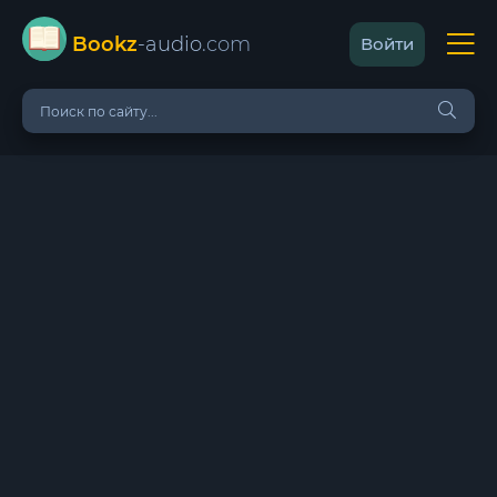
Bookz
-audio
.com
Войти