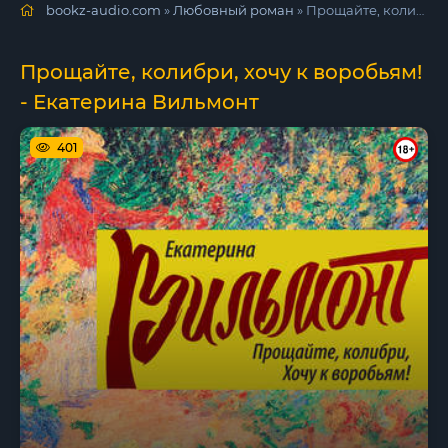
bookz-audio.com
»
Любовный роман
» Прощайте, колибри, хочу к воробьям! - Екатерина Вильмонт
Прощайте, колибри, хочу к воробьям!
- Екатерина Вильмонт
401