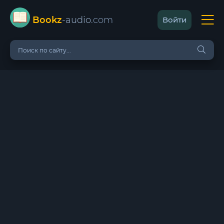
Bookz
-audio
.com
Войти