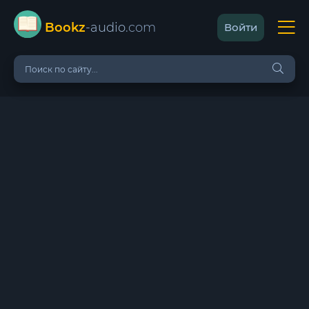
Bookz
-audio
.com
Войти