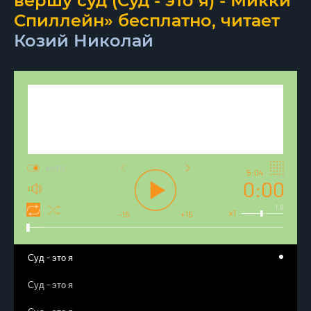
вершу суд (Суд - это я) - Микки
Спиллейн» бесплатно, читает
Козий Николай
AUTO
5:04
0:00
1.0
x1
-15
+15
Суд - это я
Суд - это я