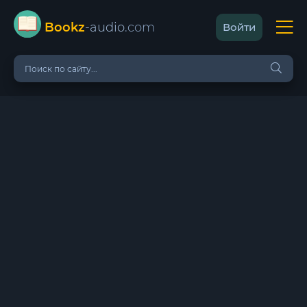
Bookz
-audio
.com
Войти