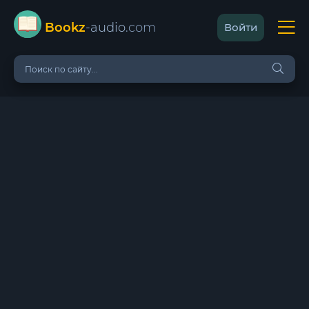
Bookz
-audio
.com
Войти