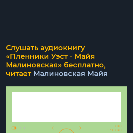
Слушать аудиокнигу
«Пленники Уэст - Майя
Малиновская» бесплатно,
читает
Малиновская Майя
AUTO
9:31