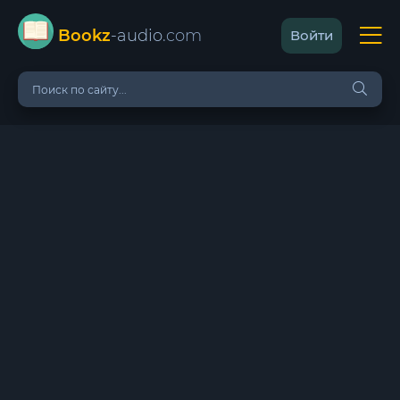
Bookz
-audio
.com
Войти