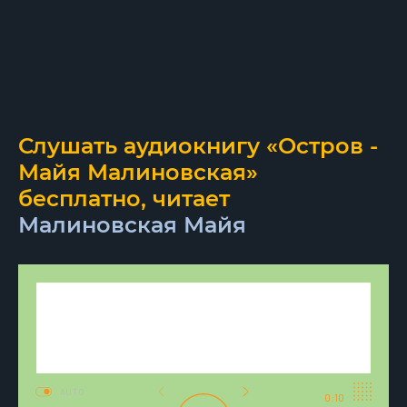
Слушать аудиокнигу «Остров -
Майя Малиновская»
бесплатно, читает
Малиновская Майя
AUTO
0:10