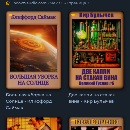
bookz-audio.com
» ЧеИзС » Страница 2
Большая уборка на
Две капли на стакан
Солнце - Клиффорд
вина - Кир Булычев
Саймак