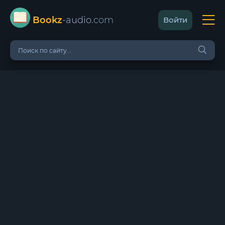
Bookz
-audio
.com
Войти