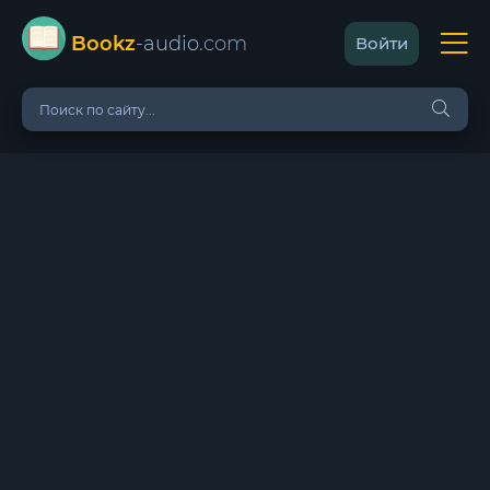
Bookz
-audio
.com
Войти