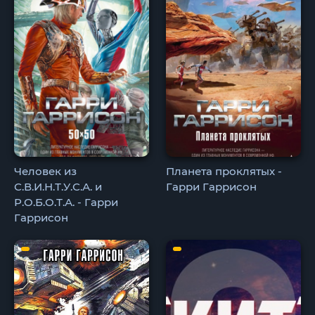
Человек из
Планета проклятых -
С.В.И.Н.Т.У.С.А. и
Гарри Гаррисон
Р.О.Б.О.Т.А. - Гарри
Гаррисон