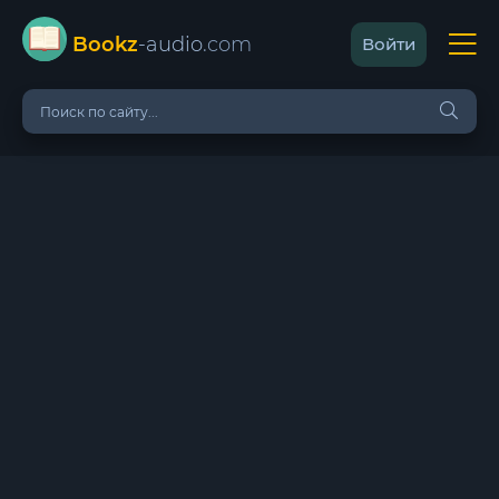
Bookz
-audio
.com
Войти