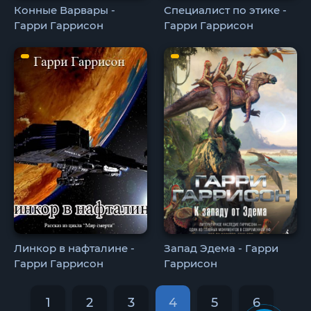
Конные Варвары -
Специалист по этике -
Гарри Гаррисон
Гарри Гаррисон
Линкор в нафталине -
Запад Эдема - Гарри
Гарри Гаррисон
Гаррисон
1
2
3
4
5
6