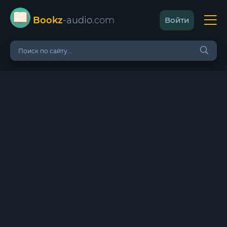
Bookz
-audio
.com
Войти