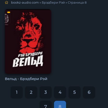
bookz-audio.com
» Брэдбери Рэй » Страница 8
Вельд - Брэдбери Рэй
1
2
3
4
5
6
7
8