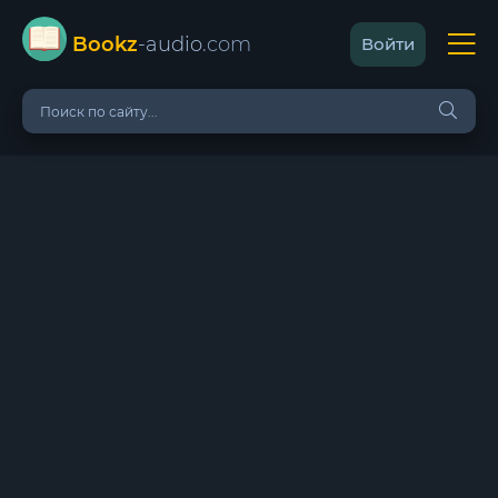
Bookz
-audio
.com
Войти