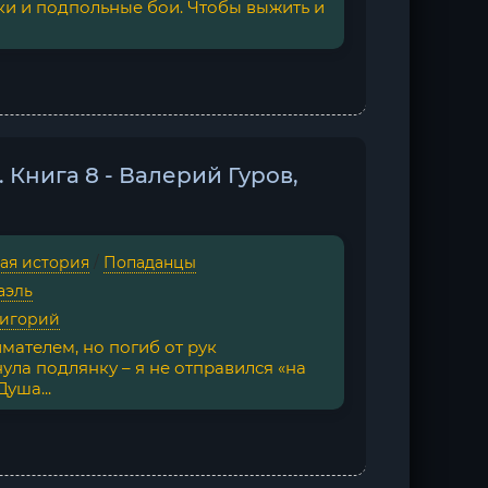
ки и подпольные бои. Чтобы выжить и
 Книга 8 - Валерий Гуров,
ая история
/
Попаданцы
аэль
ригорий
ателем, но погиб от рук
ула подлянку – я не отправился «на
уша...