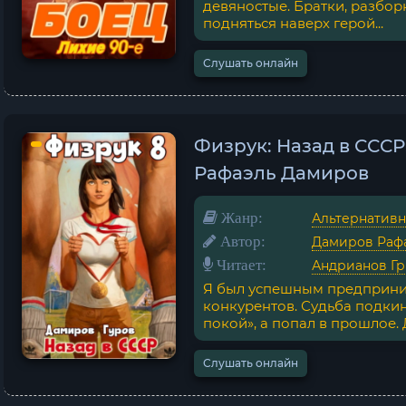
девяностые. Братки, разбор
подняться наверх герой...
Слушать онлайн
Физрук: Назад в СССР.
Рафаэль Дамиров
Жанр:
Альтернативн
Автор:
Дамиров Раф
Читает:
Андрианов Г
Я был успешным предприним
конкурентов. Судьба подкин
покой», а попал в прошлое. Д
Слушать онлайн