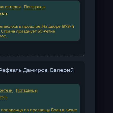
ая история
/
Попаданцы
аэль
ренеслось в прошлое. На дворе 1978-й
. Страна празднует 60-летие
с...
- Рафаэль Дамиров, Валерий
фэнтези
/
Попаданцы
аэль
попаданца по прозвищу Боец в лихие