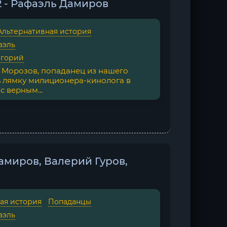
 - Рафаэль Дамиров
Альтернативная история
аэль
игорий
р Морозов, попаданец из нашего
ь лямку милиционера-кинолога в
 верным...
Дамиров, Валерий Гуров,
ая история
/
Попаданцы
аэль