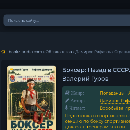
bookz-audio.com
»
Облако тегов
» Дамиров Рафаэль » Страни
Боксер: Назад в СССР
Валерий Гуров
Жанр:
Попаданцы
/
Автор:
Дамиров Раф
Читает:
Воробьёва И
Подготовка в спортивном л
секцию по боксу спортивно
доказать тренерам, что он...