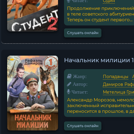
Читает:
Один
Продолжение приключений 
в теле советского абитуриен
Теперь он студент первого...
Слушать онлайн
Начальник милиции 1
Жанр:
Попаданцы
/
Автор:
Дамиров Раф
Читает:
Метелица Гр
Александр Морозов, немол
заключенный исправительной
переносится в прошлое, в да
Слушать онлайн