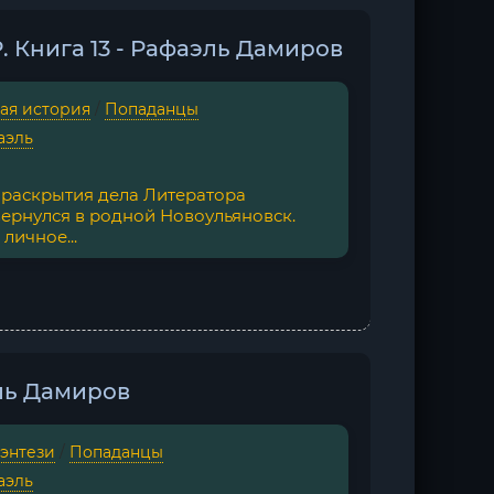
. Книга 13 - Рафаэль Дамиров
ая история
/
Попаданцы
аэль
е раскрытия дела Литератора
ернулся в родной Новоульяновск.
личное...
ль Дамиров
фэнтези
/
Попаданцы
аэль