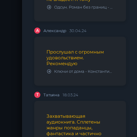
Одсун. Роман без границ - Алексей Варламов
А
Александр
30.04.24
Прослушал с огромным
удовольствием.
Рекомендую
Ключи от дома - Константин Калбазов
Т
Татьяна
18.03.24
Захватывающая
аудиокнига. Сплетены
жанры попаданцы,
фантастика и частично