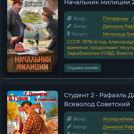
Начальник милиции 2
Жанр:
Попаданцы
/
Автор:
Дамиров Раф
Читает:
Метелица Гр
СССР, 1978-й год. Александ
времени, продолжает тянут
Зарыбинском ГОВД. Вместе с
Слушать онлайн
Студент 2 - Рафаэль 
Всеволод Советский
Жанр:
Альтернативн
Автор:
Дамиров Раф