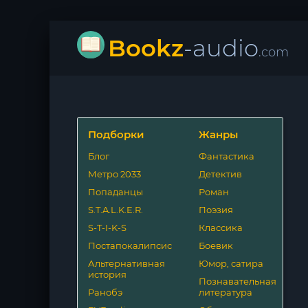
Bookz
-audio
.com
Подборки
Жанры
Блог
Фантастика
Метро 2033
Детектив
Попаданцы
Роман
S.T.A.L.K.E.R.
Поэзия
S-T-I-K-S
Классика
Постапокалипсис
Боевик
Альтернативная
Юмор, сатира
история
Познавательная
Ранобэ
литература