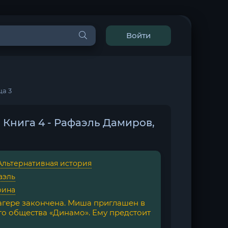
Войти
ца 3
. Книга 4 - Рафаэль Дамиров,
Альтернативная история
аэль
рина
агере закончена. Миша приглашен в
го общества «Динамо». Ему предстоит