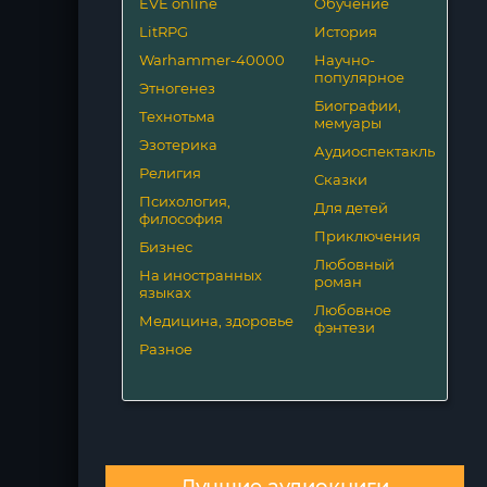
EVE online
Обучение
LitRPG
История
Warhammer-40000
Научно-
популярное
Этногенез
Биографии,
Технотьма
мемуары
Эзотерика
Аудиоспектакль
Религия
Сказки
Психология,
Для детей
философия
Приключения
Бизнес
Любовный
На иностранных
роман
языках
Любовное
Медицина, здоровье
фэнтези
Разное