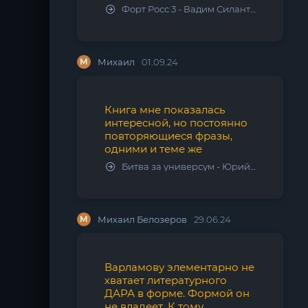
Форт Росс 3 - Вадим Силантьев
М
Михаил
01.09.24
Книга мне показалась
интересной, но постоянно
повторяющиеся фразы,
одними и теме же
Битва за универсум - Юрий Тарарев, Александр Тарарев
М
Михаил Белозеров
29.06.24
Варламову элементарно не
хватает литературного
ДАРА в форме. Формой он
не владеет. К тому