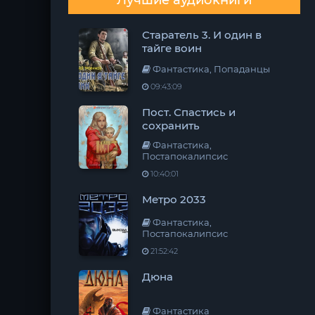
Лучшие аудиокниги
Старатель 3. И один в
тайге воин
Фантастика, Попаданцы
09:43:09
Пост. Спастись и
сохранить
Фантастика,
Постапокалипсис
10:40:01
Метро 2033
Фантастика,
Постапокалипсис
21:52:42
Дюна
Фантастика