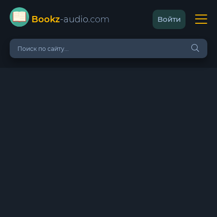
Bookz
-audio
.com
Войти